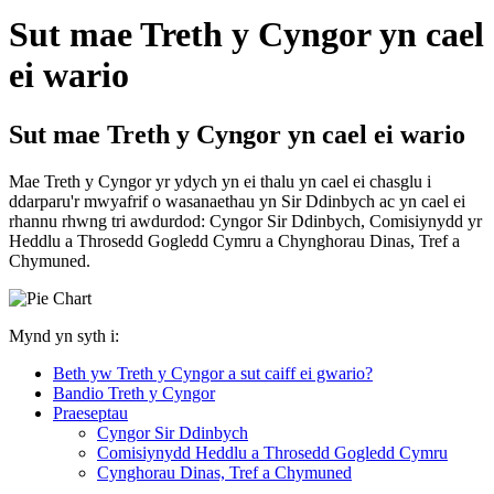
Sut mae Treth y Cyngor yn cael
ei wario
Sut mae Treth y Cyngor yn cael ei wario
Mae Treth y Cyngor yr ydych yn ei thalu yn cael ei chasglu i
ddarparu'r mwyafrif o wasanaethau yn Sir Ddinbych ac yn cael ei
rhannu rhwng tri awdurdod: Cyngor Sir Ddinbych, Comisiynydd yr
Heddlu a Throsedd Gogledd Cymru a Chynghorau Dinas, Tref a
Chymuned.
Mynd yn syth i:
Beth yw Treth y Cyngor a sut caiff ei gwario?
Bandio Treth y Cyngor
Praeseptau
Cyngor Sir Ddinbych
Comisiynydd Heddlu a Throsedd Gogledd Cymru
Cynghorau Dinas, Tref a Chymuned