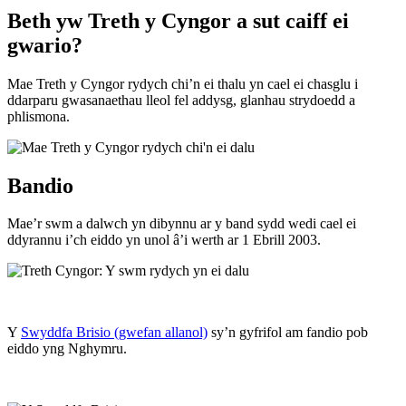
Beth yw Treth y Cyngor a sut caiff ei
gwario?
Mae Treth y Cyngor rydych chi’n ei thalu yn cael ei chasglu i
ddarparu gwasanaethau lleol fel addysg, glanhau strydoedd a
phlismona.
Bandio
Mae’r swm a dalwch yn dibynnu ar y band sydd wedi cael ei
ddyrannu i’ch eiddo yn unol â’i werth ar 1 Ebrill 2003.
Y
Swyddfa Brisio (gwefan allanol)
sy’n gyfrifol am fandio pob
eiddo yng Nghymru.