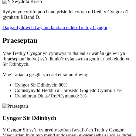
Rydym yn cyfrifo pob band prisio fel cyfran o Dreth y Cyngor o’i
gymharu â Band D.
Darganfyddwch fwy am fandiau eiddo Treth y Cyngor
.
Praeseptau
Mae Treth y Cyngor yn cynnwys tri thaliad ar wahân (gelwir yn
‘braeseptau’ hefyd) sy’n llunio’r cyfanswm a godir ar bob eiddo yn
Sir Ddinbych.
Mae’r arian a gesglir yn cael ei rannu rhwng:
Cyngor Sir Ddinbych: 80%
Comisiynydd Heddlu a Throsedd Gogledd Cymru: 17%
Cynghorau Dinas/Tref/Cymuned: 3%
Cyngor Sir Ddinbych
Y Cyngor Sir sy’n cymryd y gyfran fwyaf o’ch Treth y Cyngor.
Mae’r arian hwn nyn mynd at ddarparu gwasanaethau lleol ar gyfer