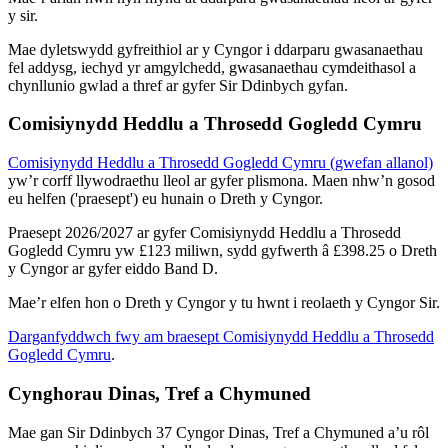
y sir.
Mae dyletswydd gyfreithiol ar y Cyngor i ddarparu gwasanaethau
fel addysg, iechyd yr amgylchedd, gwasanaethau cymdeithasol a
chynllunio gwlad a thref ar gyfer Sir Ddinbych gyfan.
Comisiynydd Heddlu a Throsedd Gogledd Cymru
Comisiynydd Heddlu a Throsedd Gogledd Cymru (gwefan allanol)
yw’r corff llywodraethu lleol ar gyfer plismona. Maen nhw’n gosod
eu helfen ('praesept') eu hunain o Dreth y Cyngor.
Praesept 2026/2027 ar gyfer Comisiynydd Heddlu a Throsedd
Gogledd Cymru yw £123 miliwn, sydd gyfwerth â £398.25 o Dreth
y Cyngor ar gyfer eiddo Band D.
Mae’r elfen hon o Dreth y Cyngor y tu hwnt i reolaeth y Cyngor Sir.
Darganfyddwch fwy am braesept Comisiynydd Heddlu a Throsedd
Gogledd Cymru
.
Cynghorau Dinas, Tref a Chymuned
Mae gan Sir Ddinbych 37 Cyngor Dinas, Tref a Chymuned a’u rôl