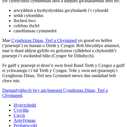
yw cynrychioli cymunedau lleol a darparu gwasanaethau lleol fel:
arwyddion a hysbysfyrddau gwybodaeth i’r cyhoedd
seddi cyhoeddus
llochesi bws
cofebau rhyfel
canolfannau cymunedol
Mae
Cynghorau Dinas, Tref a Chymuned
yn gosod eu helfen
(‘praesept’) eu hunain o Dreth y Cyngor. Bob blwyddyn ariannol,
mae’n rhaid iddynt gyfrifo eu gofynion cyllidebol a chyhoeddi’r
praesept i’r awdurdod bilio (Cyngor Sir Ddinbych).
Fe gaiff y praesept ei drosi’n swm fesul Band Treth y Cyngor a gaiff
ei ychwanegu i’r bil Treth y Cyngor. Telir y swm net (praesept) i
Gynghorau Dinas, Tref neu Gymuned mewn dau randaliad bob
chwe mis.
Darganfyddwch fwy am braesept Cynghorau Dinas, Tref a
Chymuned
.
Hygyrchedd
Cysylltu
Cwcis
Argyfyngau
Preifatrwydd