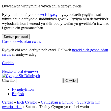
Dywedwch wrthym ni a ydych chi’n derbyn cwcis.
Rydym ni’n defnyddio
cwcis i gasglu
gwybodaeth ynglŷn â sut
ydych chi’n defnyddio sirddinbych.gov.uk. Rydym ni’n defnyddio’r
wybodaeth hon i wneud yn siŵr bod y wefan yn gweithio’n iawn ac
i gwella ein gwasanaethau.
Derbyn pob cwci
Gosod dewisiadau cwcis
Rydych chi wedi derbyn pob cwci. Gallwch
newid eich gosodiadau
cwcis
ar unrhyw adeg.
Cuddio
Neidio i'r prif gynnwys
Chwilio:
Chwilio
Fy nghyfrifon
English
Cartref
»
Eich Cyngor
»
Cyllidebau a Chyllid
»
Sut rydym ni'n
gwario arian
»
Sut mae Treth y Cyngor yn cael ei wario