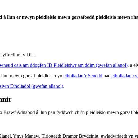
â llun er mwyn pleidleisio mewn gorsafoedd pleidleisio mewn rhai
 Cyffredinol y DU.
wneud cais am ddogfen ID Pleidleisiwr am ddim (gwefan allanol)
, a e
llun mewn gorsaf bleidleisio yn
etholiadau’r Senedd
nac
etholiadau cy
iwn Etholiadol (gwefan allanol)
.
nnir
o Brawf Adnabod â llun pan fyddwch chi’n pleidleisio mewn gorsaf ble
Sianel, Ynys Manaw, Tiriogaeth Dramor Brydeinig, gwladwriaeth yn