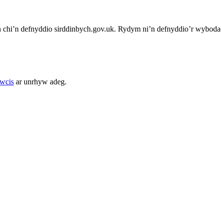
chi’n defnyddio sirddinbych.gov.uk. Rydym ni’n defnyddio’r wybodae
cwcis
ar unrhyw adeg.