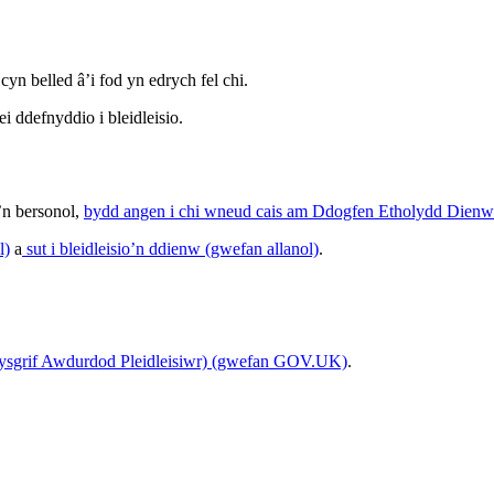
n belled â’i fod yn edrych fel chi.
 ddefnyddio i bleidleisio.
o’n bersonol,
bydd angen i chi wneud cais am Ddogfen Etholydd Dienw 
l)
a
sut i bleidleisio’n ddienw (gwefan allanol)
.
stysgrif Awdurdod Pleidleisiwr) (gwefan GOV.UK)
.