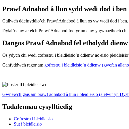
Prawf Adnabod â llun sydd wedi dod i ben
Gallwch ddefnyddio’ch Prawf Adnabod â llun os yw wedi dod i ben, cy
Dylai’r enw ar eich Prawf Adnabod fod yr un enw y gwnaethoch chi ei
Dangos Prawf Adnabod fel etholydd dienw
Os ydych chi wedi cofrestru i bleidleisio’n ddienw ac eisio pleidleisi
Canfyddwch ragor am
gofrestru i bleidleisio’n ddienw (gwefan allano
Gwnewch gais am brawf adnabod â llun i bleidleisio (a elwir yn Dy
Tudalennau cysylltiedig
Cofrestru i bleidleisio
Sut i bleidleisio