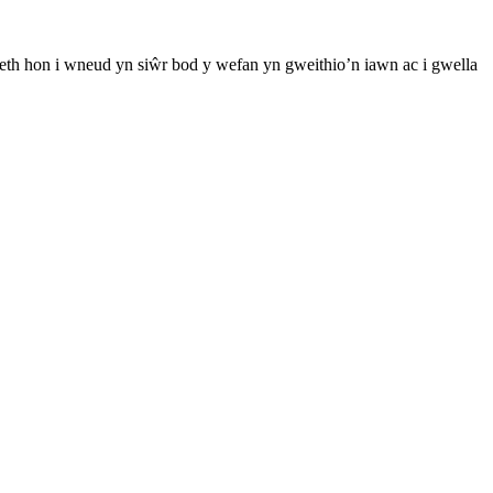
th hon i wneud yn siŵr bod y wefan yn gweithio’n iawn ac i gwella