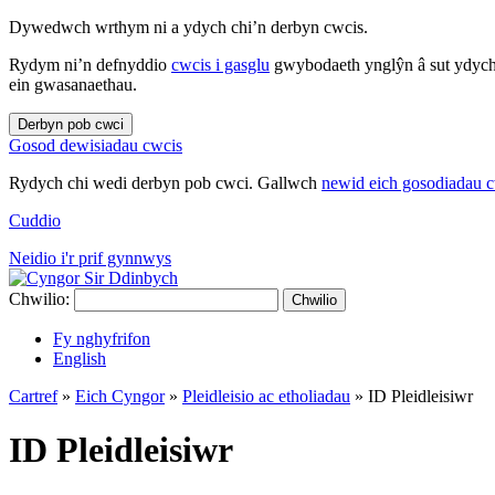
Dywedwch wrthym ni a ydych chi’n derbyn cwcis.
Rydym ni’n defnyddio
cwcis i gasglu
gwybodaeth ynglŷn â sut ydych 
ein gwasanaethau.
Derbyn pob cwci
Gosod dewisiadau cwcis
Rydych chi wedi derbyn pob cwci. Gallwch
newid eich gosodiadau 
Cuddio
Neidio i'r prif gynnwys
Chwilio:
Chwilio
Fy nghyfrifon
English
Cartref
»
Eich Cyngor
»
Pleidleisio ac etholiadau
»
ID Pleidleisiwr
ID Pleidleisiwr