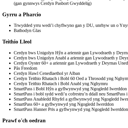
(gan gynnwys Cerdyn Pasbort Gwyddelig)
Gyrru a Pharcio
Trwydded yrru wedi’i chyflwyno gan y DU, unrhyw un o Ynys
Bathodyn Glas
Teithio Lleol
Cerdyn bws Unigolyn Hŷn a ariennir gan Lywodraeth y Deyrn
Cerdyn bws Unigolyn Anabl a ariennir gan Lywodraeth y Dey
Cerdyn Oyster 60+ a ariennir gan Lywodraeth y Deyrnas Uned
Pàs Freedom
Cerdyn Hawl Cenedlaethol yr Alban
Cerdyn Teithio Rhatach i Bobl 60 Oed a Throsodd yng Nghym
Cerdyn Teithio Rhatach i Bobl Anabl yng Nghymru
SmartPass i Bobl Hŷn a gyflwynwyd yng Ngogledd Iwerddon
SmartPass i bobl sydd wedi’u cofrestru’n ddall neu SmartPas
SmartPass Anabledd Rhyfel a gyflwynwyd yng Ngogledd Iwe
SmartPass 60+ a gyflwynwyd yng Ngogledd Iwerddon
SmartPass Hanner Pris a gyflwynwyd yng Ngogledd Iwerddon
Prawf o'ch oedran