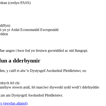
edran (cerdyn PASS)
diffyn)
th yn yr Ardal Economaidd Ewropeaidd
rddon
ae angen i hwn fod yn fersiwn gwreiddiol ac nid llungopi.
lun a dderbynnir
m, y caiff ei alw’n Dystysgrif Awdurdod Pleidleisiwr, os:
drych fel chi
 unrhyw reswm arall, fel marciwr rhywedd sydd wedi’i ddefnyddio
is am Dystysgrif Awdurdod Pleidleisiwr.
r (gwefan allanol)
.