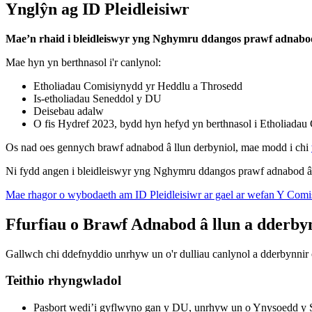
Ynglŷn ag ID Pleidleisiwr
Mae’n rhaid i bleidleiswyr yng Nghymru ddangos prawf adnabod 
Mae hyn yn berthnasol i'r canlynol:
Etholiadau Comisiynydd yr Heddlu a Throsedd
Is-etholiadau Seneddol y DU
Deisebau adalw
O fis Hydref 2023, bydd hyn hefyd yn berthnasol i Etholiadau
Os nad oes gennych brawf adnabod â llun derbyniol, mae modd i chi
Ni fydd angen i bleidleiswyr yng Nghymru ddangos prawf adnabod â 
Mae rhagor o wybodaeth am ID Pleidleisiwr ar gael ar wefan Y Comis
Ffurfiau o Brawf Adnabod â llun a dderby
Gallwch chi ddefnyddio unrhyw un o'r dulliau canlynol a dderbynnir 
Teithio rhyngwladol
Pasbort wedi’i gyflwyno gan y DU, unrhyw un o Ynysoedd y 