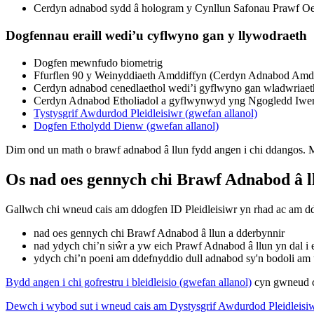
Cerdyn adnabod sydd â hologram y Cynllun Safonau Prawf O
Dogfennau eraill wedi’u cyflwyno gan y llywodraeth
Dogfen mewnfudo biometrig
Ffurflen 90 y Weinyddiaeth Amddiffyn (Cerdyn Adnabod Amd
Cerdyn adnabod cenedlaethol wedi’i gyflwyno gan wladwriae
Cerdyn Adnabod Etholiadol a gyflwynwyd yng Ngogledd Iwe
Tystysgrif Awdurdod Pleidleisiwr (gwefan allanol)
Dogfen Etholydd Dienw (gwefan allanol)
Dim ond un math o brawf adnabod â llun fydd angen i chi ddangos. M
Os nad oes gennych chi Brawf Adnabod â l
Gallwch chi wneud cais am ddogfen ID Pleidleisiwr yn rhad ac am ddi
nad oes gennych chi Brawf Adnabod â llun a dderbynnir
nad ydych chi’n siŵr a yw eich Prawf Adnabod â llun yn dal i e
ydych chi’n poeni am ddefnyddio dull adnabod sy'n bodoli am
Bydd angen i chi gofrestru i bleidleisio (gwefan allanol)
cyn gwneud ca
Dewch i wybod sut i wneud cais am Dystysgrif Awdurdod Pleidleisiw