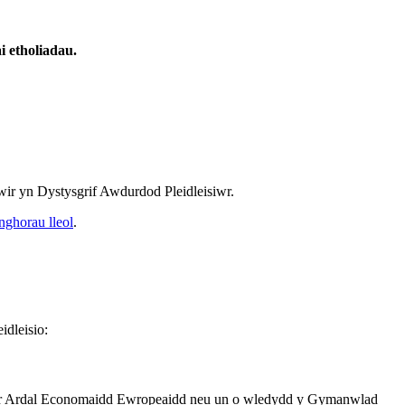
 etholiadau.
lwir yn Dystysgrif Awdurdod Pleidleisiwr.
nghorau lleol
.
idleisio:
 yr Ardal Economaidd Ewropeaidd neu un o wledydd y Gymanwlad