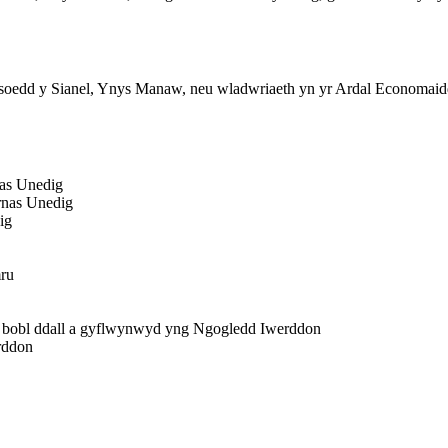
oedd y Sianel, Ynys Manaw, neu wladwriaeth yn yr Ardal Economaid
as Unedig
rnas Unedig
ig
ru
s i bobl ddall a gyflwynwyd yng Ngogledd Iwerddon
rddon