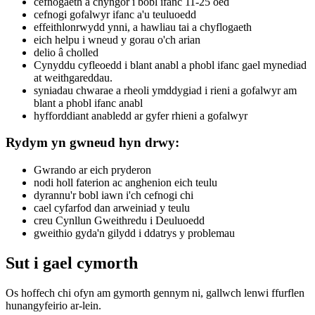
cefnogaeth a chyngor i bobl ifanc 11-25 oed
cefnogi gofalwyr ifanc a'u teuluoedd
effeithlonrwydd ynni, a hawliau tai a chyflogaeth
eich helpu i wneud y gorau o'ch arian
delio â cholled
Cynyddu cyfleoedd i blant anabl a phobl ifanc gael mynediad
at weithgareddau.
syniadau chwarae a rheoli ymddygiad i rieni a gofalwyr am
blant a phobl ifanc anabl
hyfforddiant anabledd ar gyfer rhieni a gofalwyr
Rydym yn gwneud hyn drwy:
Gwrando ar eich pryderon
nodi holl faterion ac anghenion eich teulu
dyrannu'r bobl iawn i'ch cefnogi chi
cael cyfarfod dan arweiniad y teulu
creu Cynllun Gweithredu i Deuluoedd
gweithio gyda'n gilydd i ddatrys y problemau
Sut i gael cymorth
Os hoffech chi ofyn am gymorth gennym ni, gallwch lenwi ffurflen
hunangyfeirio ar-lein.