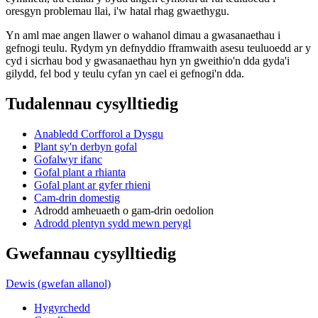
oresgyn problemau llai, i'w hatal rhag gwaethygu.
Yn aml mae angen llawer o wahanol dimau a gwasanaethau i
gefnogi teulu. Rydym yn defnyddio fframwaith asesu teuluoedd ar y
cyd i sicrhau bod y gwasanaethau hyn yn gweithio'n dda gyda'i
gilydd, fel bod y teulu cyfan yn cael ei gefnogi'n dda.
Tudalennau cysylltiedig
Anabledd Corfforol a Dysgu
Plant sy'n derbyn gofal
Gofalwyr ifanc
Gofal plant a rhianta
Gofal plant ar gyfer rhieni
Cam-drin domestig
Adrodd amheuaeth o gam-drin oedolion
Adrodd plentyn sydd mewn perygl
Gwefannau cysylltiedig
Dewis (gwefan allanol)
Hygyrchedd