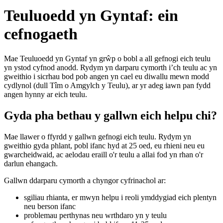
Teuluoedd yn Gyntaf: ein
cefnogaeth
Mae Teuluoedd yn Gyntaf yn grŵp o bobl a all gefnogi eich teulu
yn ystod cyfnod anodd. Rydym yn darparu cymorth i’ch teulu ac yn
gweithio i sicrhau bod pob angen yn cael eu diwallu mewn modd
cydlynol (dull Tîm o Amgylch y Teulu), ar yr adeg iawn pan fydd
angen hynny ar eich teulu.
Gyda pha bethau y gallwn eich helpu chi?
Mae llawer o ffyrdd y gallwn gefnogi eich teulu. Rydym yn
gweithio gyda phlant, pobl ifanc hyd at 25 oed, eu rhieni neu eu
gwarcheidwaid, ac aelodau eraill o'r teulu a allai fod yn rhan o'r
darlun ehangach.
Gallwn ddarparu cymorth a chyngor cyfrinachol ar:
sgiliau rhianta, er mwyn helpu i reoli ymddygiad eich plentyn
neu berson ifanc
problemau perthynas neu wrthdaro yn y teulu