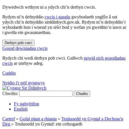
Dywedwch wrthym ni a ydych chi’n derbyn cwcis.
Rydym ni’n defnyddio
cwcis i gasglu
gwybodaeth ynglŷn â sut
ydych chi’n defnyddio sirddinbych.gov.uk. Rydym ni’n defnyddio’r
wybodaeth hon i wneud yn siŵr bod y wefan yn gweithio’n iawn ac
i gwella ein gwasanaethau.
Derbyn pob cwci
Gosod dewisiadau cwcis
Rydych chi wedi derbyn pob cwci. Gallwch
newid eich gosodiadau
cwcis
ar unrhyw adeg.
Cuddio
Neidio i'r prif gynnwys
Chwilio:
Chwilio
Fy nghyfrifon
English
Cartref
»
Gofal plant a rhianta
»
Teuluoedd yn Gyntaf a Dechrau'n
Deg
»
Teuluoedd yn Gyntaf: ein cefnogaeth