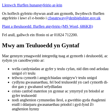
Llenwch ffurflen hunangyfeirio ar-lein
Os hoffech gyfeirio rhywun arall am gymorth, llwythwch ffurflen
atgyfeirio i lawr a'i e-bostio i
cfsgateway@denbighshire.gov.uk
Plant a theuluoedd: ffurflen atgyfeirio (MS Word, 686KB)
Fel arall, gallwch ein ffonio ni ar 01824 712200.
Mwy am Teuluoedd yn Gyntaf
Mae gennym ymagwedd integredig tuag at gymorth i deuluoedd, ac
rydym yn canolbwyntio ar:
wella canlyniadau ar gyfer y teulu cyfan, nid dim ond aelodau
unigol o'r teulu
teilwra cymorth i amgylchiadau unigryw'r teulu unigol
cydlynu gwasanaethau, fel bod teuluoedd yn cael cymorth di-
dor gan y gwahanol sefydliadau
ceisio canfod materion yn gynnar ac ymyrryd yn briodol ar
gyfer teuluoedd
nodi anghenion cymunedau lleol, a gweithio gyda rhaglenni
eraill i ddarparu gwasanaethau priodol i gyd-fynd â'r
anghenion hynny