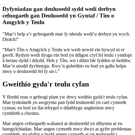
Dyfyniadau gan deuluoedd sydd wedi derbyn
cefnogaeth gan Deuluoedd yn Gyntaf / Tîm o
Amgylch y Teulu
"Mae’r help a’r gefnogaeth mae fy nheulu wedi’u derbyn yn wych.
Diolch!"
“Mae'r Tîm o Amgylch y Teulu wir wedi newid ein bywyd ni er
gwell. Rydym wedi dysgu ein bod yn ddigon cryf fel teulu i ymdopi
â heriau dydd i ddydd. Heb y Tîm, wn i ddim ble fydden ni heddiw.
Mae’n anodd dychmygu. Rwy’n gobeithio eu bod yn gallu helpu
mwy o deuluoedd fel fy un i.”
Gweithio gyda'r teulu cyfan
Y ffordd orau o gefnogi plant yw drwy weithio gyda'r teulu cyfan.
Mae tystiolaeth yn awgrymu pan fydd teuluoedd yn cael cymorth
cynnar, eu bod yn llai tebygol o ddatblygu anghenion mwy
cymhleth a chostus.
Mae angen cefnogaeth wahanol ar deuluoedd yn dibynnu ar eu
hamgylchiadau. Mae angen cymorth mwy dwys ar gyfer problemau
cymhleth, tra efallai y bydd angen cymorth ar rai teuluoedd i