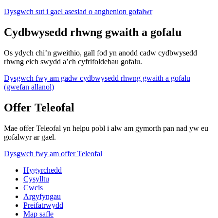
Dysgwch sut i gael asesiad o anghenion gofalwr
Cydbwysedd rhwng gwaith a gofalu
Os ydych chi’n gweithio, gall fod yn anodd cadw cydbwysedd
rhwng eich swydd a’ch cyfrifoldebau gofalu.
Dysgwch fwy am gadw cydbwysedd rhwng gwaith a gofalu
(gwefan allanol)
Offer Teleofal
Mae offer Teleofal yn helpu pobl i alw am gymorth pan nad yw eu
gofalwyr ar gael.
Dysgwch fwy am offer Teleofal
Hygyrchedd
Cysylltu
Cwcis
Argyfyngau
Preifatrwydd
Map safle