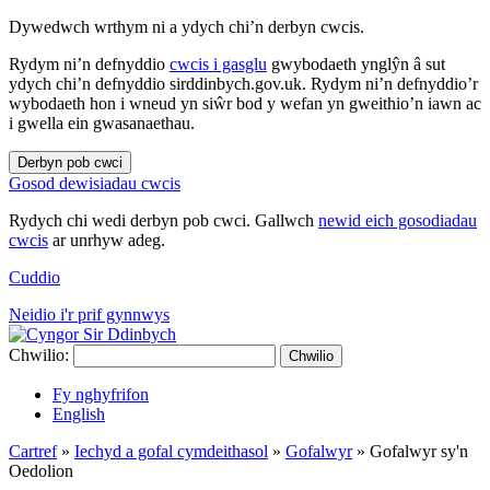
Dywedwch wrthym ni a ydych chi’n derbyn cwcis.
Rydym ni’n defnyddio
cwcis i gasglu
gwybodaeth ynglŷn â sut
ydych chi’n defnyddio sirddinbych.gov.uk. Rydym ni’n defnyddio’r
wybodaeth hon i wneud yn siŵr bod y wefan yn gweithio’n iawn ac
i gwella ein gwasanaethau.
Derbyn pob cwci
Gosod dewisiadau cwcis
Rydych chi wedi derbyn pob cwci. Gallwch
newid eich gosodiadau
cwcis
ar unrhyw adeg.
Cuddio
Neidio i'r prif gynnwys
Chwilio:
Chwilio
Fy nghyfrifon
English
Cartref
»
Iechyd a gofal cymdeithasol
»
Gofalwyr
»
Gofalwyr sy'n
Oedolion