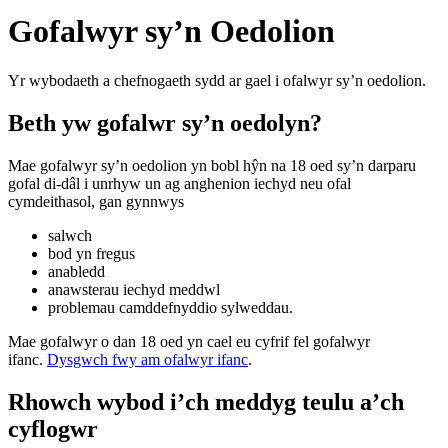
Gofalwyr sy’n Oedolion
Yr wybodaeth a chefnogaeth sydd ar gael i ofalwyr sy’n oedolion.
Beth yw gofalwr sy’n oedolyn?
Mae gofalwyr sy’n oedolion yn bobl hŷn na 18 oed sy’n darparu
gofal di-dâl i unrhyw un ag anghenion iechyd neu ofal
cymdeithasol, gan gynnwys
salwch
bod yn fregus
anabledd
anawsterau iechyd meddwl
problemau camddefnyddio sylweddau.
Mae gofalwyr o dan 18 oed yn cael eu cyfrif fel gofalwyr
ifanc.
Dysgwch fwy am ofalwyr ifanc
.
Rhowch wybod i’ch meddyg teulu a’ch
cyflogwr