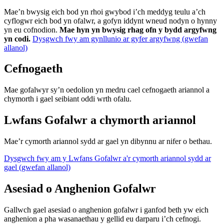
Mae’n bwysig eich bod yn rhoi gwybod i’ch meddyg teulu a’ch
cyflogwr eich bod yn ofalwr, a gofyn iddynt wneud nodyn o hynny
yn eu cofnodion.
Mae hyn yn bwysig rhag ofn y bydd argyfwng
yn codi.
Dysgwch fwy am gynllunio ar gyfer argyfwng (gwefan
allanol)
Cefnogaeth
Mae gofalwyr sy’n oedolion yn medru cael cefnogaeth ariannol a
chymorth i gael seibiant oddi wrth ofalu.
Lwfans Gofalwr a chymorth ariannol
Mae’r cymorth ariannol sydd ar gael yn dibynnu ar nifer o bethau.
Dysgwch fwy am y Lwfans Gofalwr a'r cymorth ariannol sydd ar
gael (gwefan allanol)
Asesiad o Anghenion Gofalwr
Gallwch gael asesiad o anghenion gofalwr i ganfod beth yw eich
anghenion a pha wasanaethau y gellid eu darparu i’ch cefnogi.