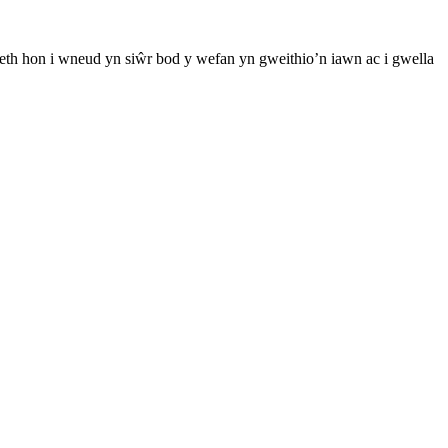
th hon i wneud yn siŵr bod y wefan yn gweithio’n iawn ac i gwella