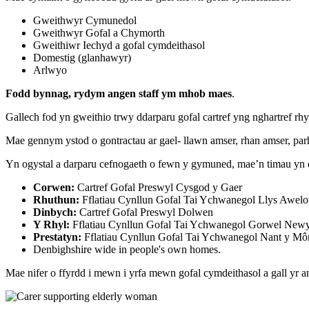
Gweithwyr Cymunedol
Gweithwyr Gofal a Chymorth
Gweithiwr Iechyd a gofal cymdeithasol
Domestig (glanhawyr)
Arlwyo
Fodd bynnag, rydym angen staff ym mhob maes
.
Gallech fod yn gweithio trwy ddarparu gofal cartref yng nghartref r
Mae gennym ystod o gontractau ar gael- llawn amser, rhan amser, par
Yn ogystal a darparu cefnogaeth o fewn y gymuned, mae’n timau yn d
Corwen:
Cartref Gofal Preswyl Cysgod y Gaer
Rhuthun:
Fflatiau Cynllun Gofal Tai Ychwanegol Llys Awel
Dinbych:
Cartref Gofal Preswyl Dolwen
Y Rhyl:
Fflatiau Cynllun Gofal Tai Ychwanegol Gorwel New
Prestatyn:
Fflatiau Cynllun Gofal Tai Ychwanegol Nant y Mô
Denbighshire wide in people's own homes.
Mae nifer o ffyrdd i mewn i yrfa mewn gofal cymdeithasol a gall y