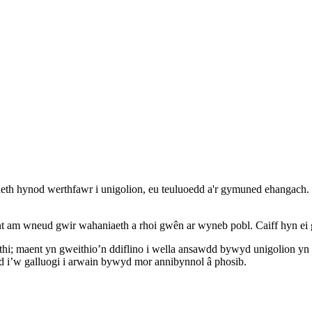
th hynod werthfawr i unigolion, eu teuluoedd a'r gymuned ehangach. 
 am wneud gwir wahaniaeth a rhoi gwên ar wyneb pobl. Caiff hyn ei g
pathi; maent yn gweithio’n ddiflino i wella ansawdd bywyd unigolion
d i’w galluogi i arwain bywyd mor annibynnol â phosib.