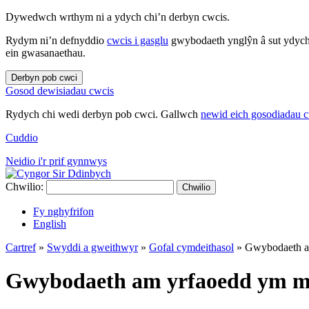
Dywedwch wrthym ni a ydych chi’n derbyn cwcis.
Rydym ni’n defnyddio
cwcis i gasglu
gwybodaeth ynglŷn â sut ydych 
ein gwasanaethau.
Derbyn pob cwci
Gosod dewisiadau cwcis
Rydych chi wedi derbyn pob cwci. Gallwch
newid eich gosodiadau 
Cuddio
Neidio i'r prif gynnwys
Chwilio:
Chwilio
Fy nghyfrifon
English
Cartref
»
Swyddi a gweithwyr
»
Gofal cymdeithasol
»
Gwybodaeth am
Gwybodaeth am yrfaoedd ym ma