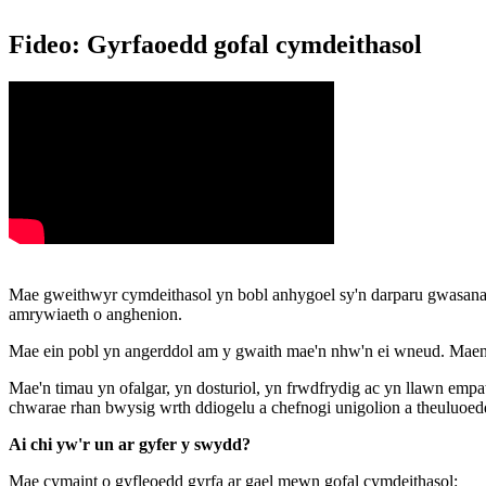
Fideo: Gyrfaoedd gofal cymdeithasol
Mae gweithwyr cymdeithasol yn bobl anhygoel sy'n darparu gwasanae
amrywiaeth o anghenion.
Mae ein pobl yn angerddol am y gwaith mae'n nhw'n ei wneud. Maent
Mae'n timau yn ofalgar, yn dosturiol, yn frwdfrydig ac yn llawn em
chwarae rhan bwysig wrth ddiogelu a chefnogi unigolion a theuluoed
Ai chi yw'r un ar gyfer y swydd?
Mae cymaint o gyfleoedd gyrfa ar gael mewn gofal cymdeithasol: