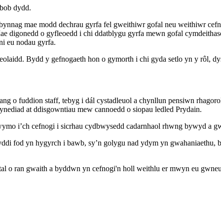
 bob dydd.
bynnag mae modd dechrau gyrfa fel gweithiwr gofal neu weithiwr cef
igonedd o gyfleoedd i chi ddatblygu gyrfa mewn gofal cymdeithasol y
i eu nodau gyrfa.
olaidd. Bydd y gefnogaeth hon o gymorth i chi gyda setlo yn y rôl, dys
ang o fuddion staff, tebyg i dál cystadleuol a chynllun pensiwn rhago
nediad at ddisgowntiau mew cannoedd o siopau ledled Prydain.
wymo i’ch cefnogi i sicrhau cydbwysedd cadarnhaol rhwng bywyd a gw
yddi fod yn hygyrch i bawb, sy’n golygu nad ydym yn gwahaniaethu, b
al o ran gwaith a byddwn yn cefnogi'n holl weithlu er mwyn eu gwneu