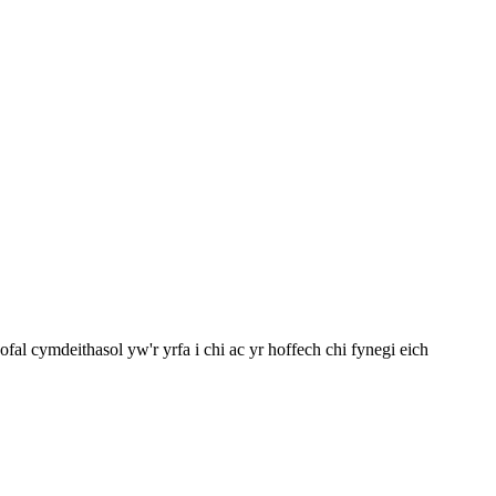
 cymdeithasol yw'r yrfa i chi ac yr hoffech chi fynegi eich