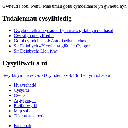
Gwneud i bobl wenu. Mae timau gofal cymdeithasol yn gwneud hyn
Tudalennau cysylltiedig
Gwybodaeth am yrfaoedd ym maes gofal cymdeithasol
Cwestiynau Cyffredin
Gofal cymdeithasol: Astudiaethau achos
Sir Ddinbych - Y cyfan ynglŷn â'r Cyngor
Sir Ddinbych: Lle i fyw
Cysylltwch â ni
Swyddi ym maes Gofal Cymdeithasol: Ffurflen ymholiadau
Hygyrchedd
Cysylltu
Cwcis
Argyfyngau
Preifatrwydd
Map safle
Telerau ac amodau
Facebook