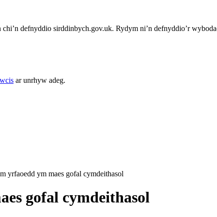
chi’n defnyddio sirddinbych.gov.uk. Rydym ni’n defnyddio’r wybodae
cwcis
ar unrhyw adeg.
 yrfaoedd ym maes gofal cymdeithasol
es gofal cymdeithasol