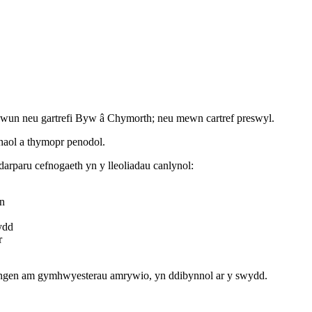
hywun neu gartrefi Byw â Chymorth; neu mewn cartref preswyl.
haol a thymopr penodol.
arparu cefnogaeth yn y lleoliadau canlynol:
on
ydd
r
r angen am gymhwyesterau amrywio, yn ddibynnol ar y swydd.