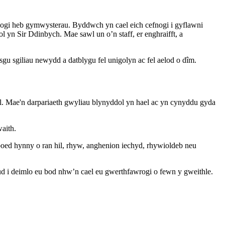
nogi heb gymwysterau. Byddwch yn cael eich cefnogi i gyflawni
n Sir Ddinbych. Mae sawl un o’n staff, er enghraifft, a
gu sgiliau newydd a datblygu fel unigolyn ac fel aelod o dîm.
rol. Mae'n darpariaeth gwyliau blynyddol yn hael ac yn cynyddu gyda
aith.
oed hynny o ran hil, rhyw, anghenion iechyd, rhywioldeb neu
d i deimlo eu bod nhw’n cael eu gwerthfawrogi o fewn y gweithle.