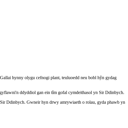
Gallai hynny olygu cefnogi plant, teuluoedd neu bobl hŷn gydag
yflawni'n ddyddiol gan ein tîm gofal cymdeithasol yn Sir Ddinbych.
 yn Sir Ddinbych. Gwneir hyn drwy amrywiaeth o rolau, gyda phawb yn