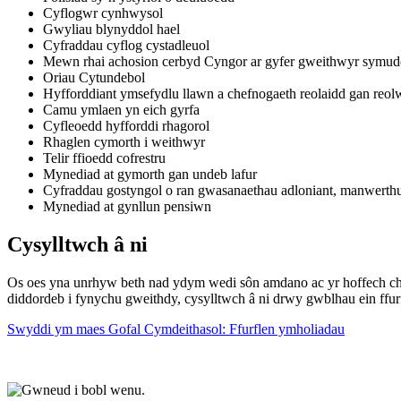
Cyflogwr cynhwysol
Gwyliau blynyddol hael
Cyfraddau cyflog cystadleuol
Mewn rhai achosion cerbyd Cyngor ar gyfer gweithwyr symud
Oriau Cytundebol
Hyfforddiant ymsefydlu llawn a chefnogaeth reolaidd gan reol
Camu ymlaen yn eich gyrfa
Cyfleoedd hyfforddi rhagorol
Rhaglen cymorth i weithwyr
Telir ffioedd cofrestru
Mynediad at gymorth gan undeb lafur
Cyfraddau gostyngol o ran gwasanaethau adloniant, manwerthu
Mynediad at gynllun pensiwn
Cysylltwch â ni
Os oes yna unrhyw beth nad ydym wedi sôn amdano ac yr hoffech chi 
diddordeb i fynychu gweithdy, cysylltwch â ni drwy gwblhau ein ffur
Swyddi ym maes Gofal Cymdeithasol: Ffurflen ymholiadau