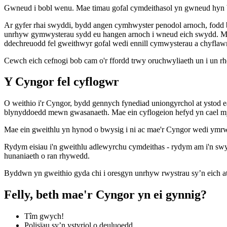
Gwneud i bobl wenu. Mae timau gofal cymdeithasol yn gwneud hyn
Ar gyfer rhai swyddi, bydd angen cymhwyster penodol arnoch, fodd 
unrhyw gymwysterau sydd eu hangen arnoch i wneud eich swydd. Mae d
ddechreuodd fel gweithwyr gofal wedi ennill cymwysterau a chyflawn
Cewch eich cefnogi bob cam o'r ffordd trwy oruchwyliaeth un i un rhe
Y Cyngor fel cyflogwr
O weithio i'r Cyngor, bydd gennych fynediad uniongyrchol at ystod e
blynyddoedd mewn gwasanaeth. Mae ein cyflogeion hefyd yn cael my
Mae ein gweithlu yn hynod o bwysig i ni ac mae'r Cyngor wedi ymr
Rydym eisiau i'n gweithlu adlewyrchu cymdeithas - rydym am i'n sw
hunaniaeth o ran rhywedd.
Byddwn yn gweithio gyda chi i oresgyn unrhyw rwystrau sy’n eich at
Felly, beth mae'r Cyngor yn ei gynnig?
Tîm gwych!
Polisïau sy’n ystyriol o deuluoedd