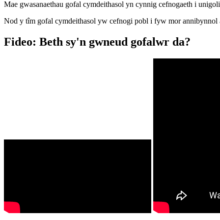
Mae gwasanaethau gofal cymdeithasol yn cynnig cefnogaeth i unigol
Nod y tîm gofal cymdeithasol yw cefnogi pobl i fyw mor annibynnol 
Fideo: Beth sy'n gwneud gofalwr da?