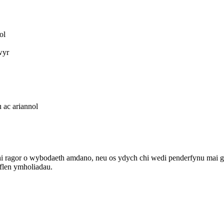
ol
wyr
 ac ariannol
ragor o wybodaeth amdano, neu os ydych chi wedi penderfynu mai gofal
flen ymholiadau.