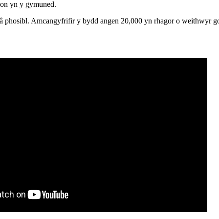
ion yn y gymuned.
â phosibl. Amcangyfrifir y bydd angen 20,000 yn rhagor o weithwyr g