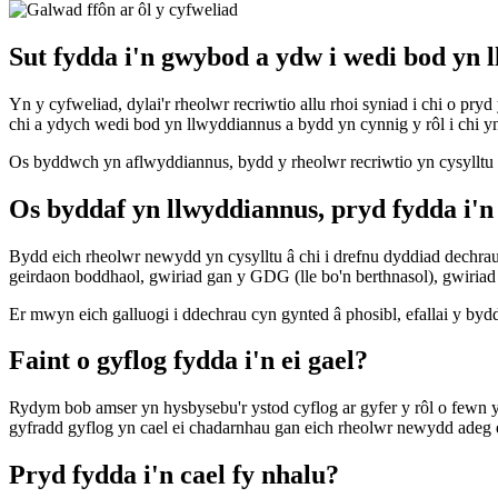
Sut fydda i'n gwybod a ydw i wedi bod yn 
Yn y cyfweliad, dylai'r rheolwr recriwtio allu rhoi syniad i chi o pr
chi a ydych wedi bod yn llwyddiannus a bydd yn cynnig y rôl i chi y
Os byddwch yn aflwyddiannus, bydd y rheolwr recriwtio yn cysylltu â
Os byddaf yn llwyddiannus, pryd fydda i'n
Bydd eich rheolwr newydd yn cysylltu â chi i drefnu dyddiad dechrau
geirdaon boddhaol, gwiriad gan y GDG (lle bo'n berthnasol), gwiriad 
Er mwyn eich galluogi i ddechrau cyn gynted â phosibl, efallai y byd
Faint o gyflog fydda i'n ei gael?
Rydym bob amser yn hysbysebu'r ystod cyflog ar gyfer y rôl o fewn
gyfradd gyflog yn cael ei chadarnhau gan eich rheolwr newydd adeg e
Pryd fydda i'n cael fy nhalu?