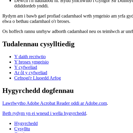
Dewch i'n hadnabod ni. Bydd ymchwilio i Gyngor Sir Ddinbych
ddiddordeb ynddi.
Rydym am i bawb gael profiad cadarnhaol wrth ymgeisio am yrfa gyda
elwa o bethau cadarnhaol o'r broses.
Os hoffech rannu unrhyw adborth cadarnhaol neu os teimlwch ar unr
Tudalennau cysylltiedig
Y daith recriwtio
Y broses ymgeisio
Y cyfweliad
Ar ôl y cyfweliad
Cefnogi'r Lluoedd Arfog
Hygyrchedd dogfennau
Lawrlwytho Adobe Acrobat Reader oddi ar Adobe.com
.
Beth rydym yn ei wneud i wella hygyrchedd
.
Hygyrchedd
Cysylltu