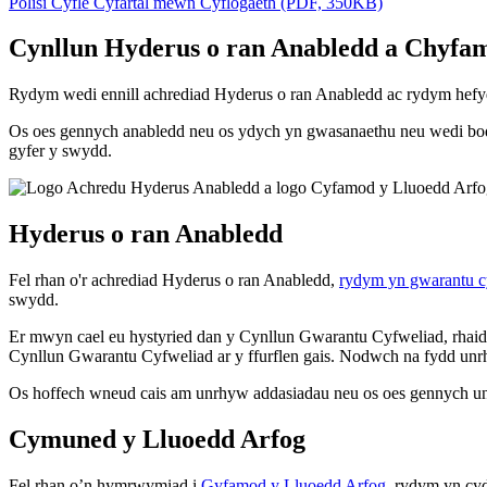
Polisi Cyfle Cyfartal mewn Cyflogaeth (PDF, 350KB)
Cynllun Hyderus o ran Anabledd a Chyfa
Rydym wedi ennill achrediad Hyderus o ran Anabledd ac rydym hefy
Os oes gennych anabledd neu os ydych yn gwasanaethu neu wedi bod yn
gyfer y swydd.
Hyderus o ran Anabledd
Fel rhan o'r achrediad Hyderus o ran Anabledd,
rydym yn gwarantu cy
swydd.
Er mwyn cael eu hystyried dan y Cynllun Gwarantu Cyfweliad, rhaid i
Cynllun Gwarantu Cyfweliad ar y ffurflen gais. Nodwch na fydd unrhy
Os hoffech wneud cais am unrhyw addasiadau neu os oes gennych u
Cymuned y Lluoedd Arfog
Fel rhan o’n hymrwymiad i
Gyfamod y Lluoedd Arfog
, rydym yn cyd