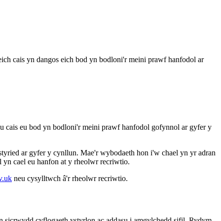
ich cais yn dangos eich bod yn bodloni'r meini prawf hanfodol ar
 cais eu bod yn bodloni'r meini prawf hanfodol gofynnol ar gyfer y
yried ar gyfer y cynllun. Mae'r wybodaeth hon i'w chael yn yr adran
yn cael eu hanfon at y rheolwr recriwtio.
v.uk
neu cysylltwch â'r rheolwr recriwtio.
ran sicrwydd cyflogaeth ystyrlon ac addasu i amgylchedd sifil. Rydym