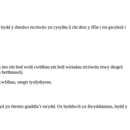
bydd y rheolwr recriwtio yn cysylltu â chi dros y ffôn i roi gwybod i
 nes ein bod wedi cwblhau ein holl wiriadau recriwtio mwy diogel;
 berthnasol).
cwblhau, megis tystlythyrau.
fyd yn rhestru graddfa’r swydd. Os byddwch yn llwyddiannus, bydd y