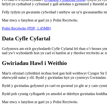
hefyd yn cydnabod y cyfraniad y gall aelodau o gymuned y lluoedd ar
Felly rydym yn gwarantu cyfweliad i unrhyw un sy'n gwasanaethu neu 
Mae mwy o fanylion ar gael yn y Polisi Recriwtio.
Polisi Recriwtio (PDF, 1.45MB)
Data Cyfle Cyfartal
Gofynnwn am eich gwybodaeth Cyfle Cyfartal fel rhan o’r broses ym
nad yw'r wybodaeth hon yn cael ei hanfon at y rheolwr recriwtio ac n
Gwiriadau Hawl i Weithio
Mae'n ofyniad cyfreithiol sicrhau bod gan holl weithwyr Cyngor Sir
oherwydd natur y rôl. Bydd y gwiriadau hyn yn cynnwys Gwiriadau G
Bydd y gwiriadau gofynnol yn cael eu gwneud yn glir ar y cam cynn
Bydd pob cynnig cyflogaeth yn amodol ar dderbyn gwiriadau boddha
Mae mwy o fanylion ar gael yn y Polisi Recriwtio.