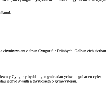
llanol.
h a chynhwysiant o fewn Cyngor Sir Ddinbych. Gallwn eich sicrhau
 o fewn y Cyngor y bydd angen gwiriadau ychwanegol ar eu cyfer
au iechyd gwaith a thystiolaeth o gymwysterau.