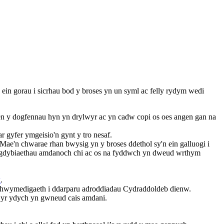
n gorau i sicrhau bod y broses yn un syml ac felly rydym wedi
n y dogfennau hyn yn drylwyr ac yn cadw copi os oes angen gan na
 gyfer ymgeisio'n gynt y tro nesaf.
Mae'n chwarae rhan bwysig yn y broses ddethol sy'n ein galluogi i
w ragdybiaethau amdanoch chi ac os na fyddwch yn dweud wrthym
k
.
'n rhwymedigaeth i ddarparu adroddiadau Cydraddoldeb dienw.
ôl yr ydych yn gwneud cais amdani.