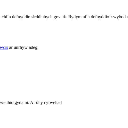
chi’n defnyddio sirddinbych.gov.uk. Rydym ni’n defnyddio’r wybodae
cwcis
ar unrhyw adeg.
weithio gyda ni: Ar ôl y cyfweliad