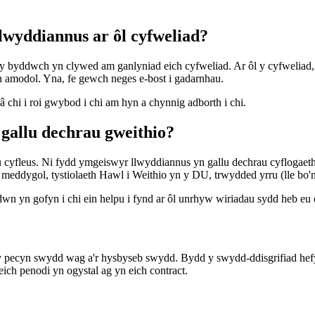
llwyddiannus ar ôl cyfweliad?
yd y byddwch yn clywed am ganlyniad eich cyfweliad. Ar ôl y cyfweliad, 
n amodol. Yna, fe gewch neges e-bost i gadarnhau.
 chi i roi gwybod i chi am hyn a chynnig adborth i chi.
 gallu dechrau gweithio?
 cyfleus. Ni fydd ymgeiswyr llwyddiannus yn gallu dechrau cyflogaeth
meddygol, tystiolaeth Hawl i Weithio yn y DU, trwydded yrru (lle bo'n
dwn yn gofyn i chi ein helpu i fynd ar ôl unrhyw wiriadau sydd heb eu 
 y pecyn swydd wag a'r hysbyseb swydd. Bydd y swydd-ddisgrifiad he
ich penodi yn ogystal ag yn eich contract.