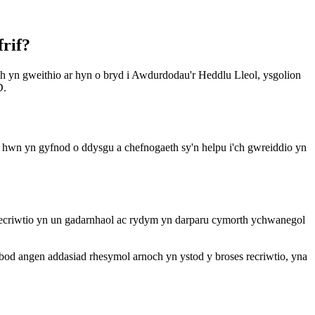
frif?
h yn gweithio ar hyn o bryd i Awdurdodau'r Heddlu Lleol, ysgolion
AD.
 hwn yn gyfnod o ddysgu a chefnogaeth sy'n helpu i'ch gwreiddio yn
criwtio yn un gadarnhaol ac rydym yn darparu cymorth ychwanegol
od angen addasiad rhesymol arnoch yn ystod y broses recriwtio, yna