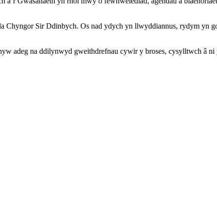
 a’r Gwasanaeth yn rhoi mwy o fewnwelediad, agendâu a blaenoriaetha
 Chyngor Sir Ddinbych. Os nad ydych yn llwyddiannus, rydym yn gobei
hyw adeg na ddilynwyd gweithdrefnau cywir y broses, cysylltwch â ni