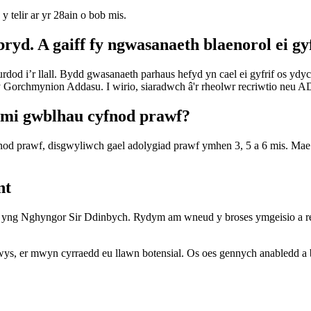
 telir ar yr 28ain o bob mis.
ryd. A gaiff fy ngwasanaeth blaenorol ei gy
d i’r llall. Bydd gwasanaeth parhaus hefyd yn cael ei gyfrif os ydyc
n y Gorchmynion Addasu. I wirio, siaradwch â'r rheolwr recriwtio neu 
i mi gwblhau cyfnod prawf?
nod prawf, disgwyliwch gael adolygiad prawf ymhen 3, 5 a 6 mis. Mae
nt
yng Nghyngor Sir Ddinbych. Rydym am wneud y broses ymgeisio a re
s, er mwyn cyrraedd eu llawn botensial. Os oes gennych anabledd a b