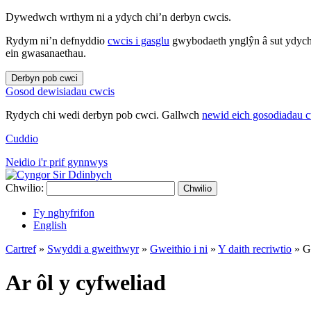
Dywedwch wrthym ni a ydych chi’n derbyn cwcis.
Rydym ni’n defnyddio
cwcis i gasglu
gwybodaeth ynglŷn â sut ydych 
ein gwasanaethau.
Derbyn pob cwci
Gosod dewisiadau cwcis
Rydych chi wedi derbyn pob cwci. Gallwch
newid eich gosodiadau 
Cuddio
Neidio i'r prif gynnwys
Chwilio:
Chwilio
Fy nghyfrifon
English
Cartref
»
Swyddi a gweithwyr
»
Gweithio i ni
»
Y daith recriwtio
»
G
Ar ôl y cyfweliad