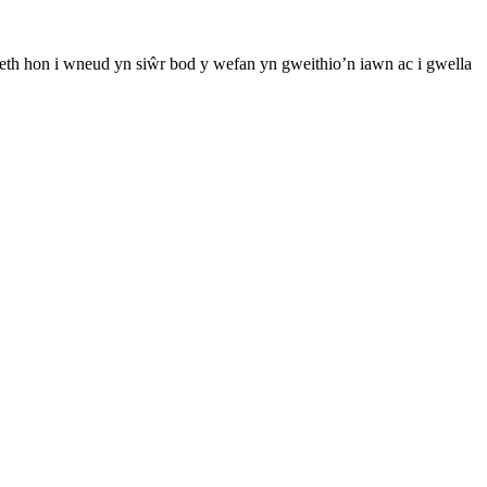
th hon i wneud yn siŵr bod y wefan yn gweithio’n iawn ac i gwella