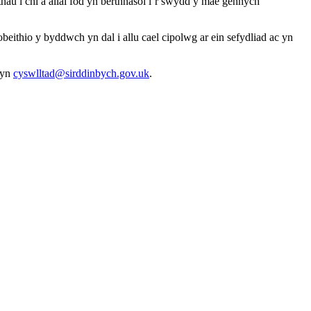
u i chi a allai fod yn berthnasol i’r swydd y mae gennych
thio y byddwch yn dal i allu cael cipolwg ar ein sefydliad ac yn
 yn
cyswlltad@sirddinbych.gov.uk
.