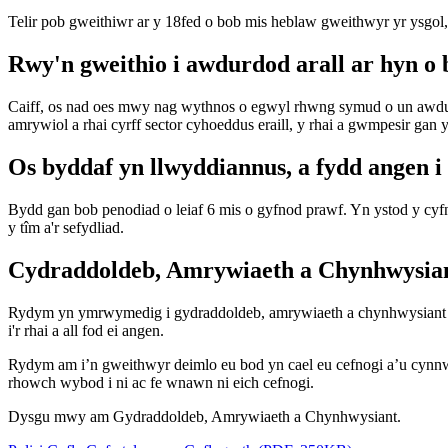
Telir pob gweithiwr ar y 18fed o bob mis heblaw gweithwyr yr ysgol, y
Rwy'n gweithio i awdurdod arall ar hyn o b
Caiff, os nad oes mwy nag wythnos o egwyl rhwng symud o un awdurdo
amrywiol a rhai cyrff sector cyhoeddus eraill, y rhai a gwmpesir ga
Os byddaf yn llwyddiannus, a fydd angen 
Bydd gan bob penodiad o leiaf 6 mis o gyfnod prawf. Yn ystod y cyf
y tîm a'r sefydliad.
Cydraddoldeb, Amrywiaeth a Chynhwysia
Rydym yn ymrwymedig i gydraddoldeb, amrywiaeth a chynhwysiant 
i'r rhai a all fod ei angen.
Rydym am i’n gweithwyr deimlo eu bod yn cael eu cefnogi a’u cynnwy
rhowch wybod i ni ac fe wnawn ni eich cefnogi.
Dysgu mwy am Gydraddoldeb, Amrywiaeth a Chynhwysiant.