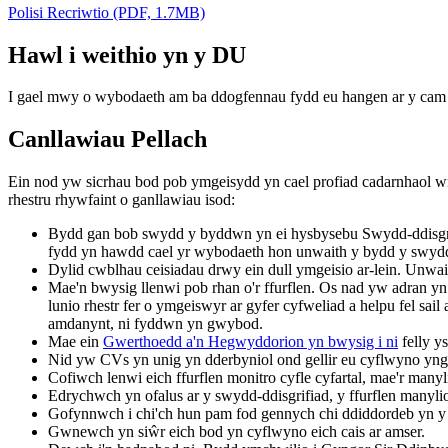
Polisi Recriwtio (PDF, 1.7MB)
Hawl i weithio yn y DU
I gael mwy o wybodaeth am ba ddogfennau fydd eu hangen ar y cam
Canllawiau Pellach
Ein nod yw sicrhau bod pob ymgeisydd yn cael profiad cadarnhaol w
rhestru rhywfaint o ganllawiau isod:
Bydd gan bob swydd y byddwn yn ei hysbysebu Swydd-ddisgrif
fydd yn hawdd cael yr wybodaeth hon unwaith y bydd y swydd 
Dylid cwblhau ceisiadau drwy ein dull ymgeisio ar-lein. Unwai
Mae'n bwysig llenwi pob rhan o'r ffurflen. Os nad yw adran yn
lunio rhestr fer o ymgeiswyr ar gyfer cyfweliad a helpu fel 
amdanynt, ni fyddwn yn gwybod.
Mae ein
Gwerthoedd a'n Hegwyddorion yn bwysig i ni
felly y
Nid yw CVs yn unig yn dderbyniol ond gellir eu cyflwyno yngh
Cofiwch lenwi eich ffurflen monitro cyfle cyfartal, mae'r ma
Edrychwch yn ofalus ar y swydd-ddisgrifiad, y ffurflen manyli
Gofynnwch i chi'ch hun pam fod gennych chi ddiddordeb yn y sw
Gwnewch yn siŵr eich bod yn cyflwyno eich cais ar amser.