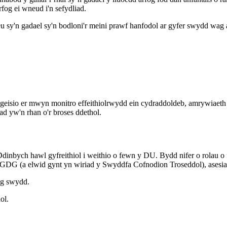
fog ei wneud i'n sefydliad.
sy'n gadael sy'n bodloni'r meini prawf hanfodol ar gyfer swydd wag a
geisio er mwyn monitro effeithiolrwydd ein cydraddoldeb, amrywiaet
ad yw'n rhan o'r broses ddethol.
 Ddinbych hawl gyfreithiol i weithio o fewn y DU. Bydd nifer o rolau
DG (a elwid gynt yn wiriad y Swyddfa Cofnodion Troseddol), asesiad
ig swydd.
ol.