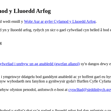
mod y Lluoedd Arfog
d wedi ennill y
Wobr Aur ar gyfer Cyfamod y Lluoedd Arfog
.
 y lluoedd arfog, rydych yn sicr o gael cyfweliad cyn belled â bod e
fweliad i unrhyw un ag anabledd (gwefan allanol)
sy'n dangos drwy eu
 ymgeiswyr ddatgelu bod ganddynt anabledd ac yr hoffent gael eu hyst
w wybodaeth neu fanylion a gynhwysir gyda'r ffurflen Cyfle Cyfartal 
nrhyw ofynion penodol, anfonwch e-bost at
cyswlltad@sirddinbych.go
nabod y gallai’r rhai sy’n gadael y lluoedd arfog fod dan anfantais o 