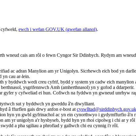
 cyfweld,
ewch i wefan GOV.UK (gwefan allanol)
.
rth wneud cais am rôl o fewn Cyngor Sir Ddinbych. Rydym am wneud ei
iad ac adran Manylion am yr Unigolyn. Sicrhewch eich bod yn darlle
yn cau ar-lein.
th y byddwch wedi creu cyfrif, bydd y system yn cadw eich manylion ar
 berthnasol, ysgrifennwch Amh (amherthnasol) yn y gofod a ddarperir. 
sail ar gyfer y cyfweliad ei hun. Cofiwch na fyddwn yn gwneud unrhy
styriwch sut y byddwch yn gweddu â'n diwylliant.
yd â ffurflen gais drwy anfon e-bost at
cyswlltad@sirddinbych.gov.u
nylion hyn yn gwbl gyfrinachol ac yn ein cynorthwyo i gydymffurfio â
on am yr unigolyn a'r hysbyseb, bydd hyn yn rhoi cipolwg i chi ar y r
ydd a pha sgiliau a phrofiad y gallwch chi eu cynnig i'r rôl.