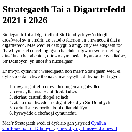
Strategaeth Tai a Digartrefedd
2021 i 2026
Strategaeth Tai a Digartrefedd Sir Ddinbych yw’r ddogfen
drosfwaol sy’n ymdrin ag ystod o faterion yn ymwneud â thai a
digartrefedd. Mae wedi ei datblygu o amgylch y weledigaeth fod
‘Pawb yn cael eu cefnogi gyda balchder i fyw mewn cartrefi sy’n
diwallu eu hanghenion, o fewn cymunedau bywiog a chynaliadwy
Sir Ddinbych, yn unol â’n huchelgais’.
Er mwyn cyflawni’r weledigaeth hon mae’r Strategaeth wedi ei
dyfeisio o dan chwe thema ac mae cysylltiad rhyngddynt i gyd:
mwy o gartrefi i ddiwallu'r angen a’r galw lleol
creu cyflenwad o dai fforddiadwy
sicrhau cartrefi diogel ac iach
atal a rhoi diwedd ar ddigartrefedd yn Sir Ddinbych
cartrefi a chymorth i bobl ddiamddiffyn
hyrwyddo a chefnogi cymunedau
Mae’r Strategaeth wedi ei dyfeisio gan ystyried
Cynllun
Corfforaethol Sir Ddinbych
,
y newid yn yr hinsawdd a newid