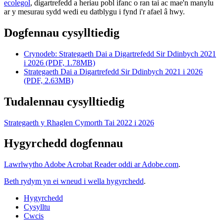
ecolegol
, digartrefedd a heriau pobl ifanc o ran tai ac mae'n manylu
ar y mesurau sydd wedi eu datblygu i fynd i'r afael â hwy.
Dogfennau cysylltiedig
Crynodeb: Strategaeth Dai a Digartrefedd Sir Ddinbych 2021
i 2026 (PDF, 1.78MB)
Strategaeth Dai a Digartrefedd Sir Ddinbych 2021 i 2026
(PDF, 2.63MB)
Tudalennau cysylltiedig
Strategaeth y Rhaglen Cymorth Tai 2022 i 2026
Hygyrchedd dogfennau
Lawrlwytho Adobe Acrobat Reader oddi ar Adobe.com
.
Beth rydym yn ei wneud i wella hygyrchedd
.
Hygyrchedd
Cysylltu
Cwcis