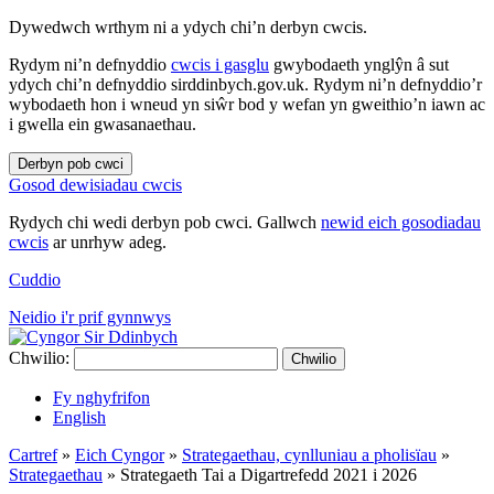
Dywedwch wrthym ni a ydych chi’n derbyn cwcis.
Rydym ni’n defnyddio
cwcis i gasglu
gwybodaeth ynglŷn â sut
ydych chi’n defnyddio sirddinbych.gov.uk. Rydym ni’n defnyddio’r
wybodaeth hon i wneud yn siŵr bod y wefan yn gweithio’n iawn ac
i gwella ein gwasanaethau.
Derbyn pob cwci
Gosod dewisiadau cwcis
Rydych chi wedi derbyn pob cwci. Gallwch
newid eich gosodiadau
cwcis
ar unrhyw adeg.
Cuddio
Neidio i'r prif gynnwys
Chwilio:
Chwilio
Fy nghyfrifon
English
Cartref
»
Eich Cyngor
»
Strategaethau, cynlluniau a pholisïau
»
Strategaethau
»
Strategaeth Tai a Digartrefedd 2021 i 2026