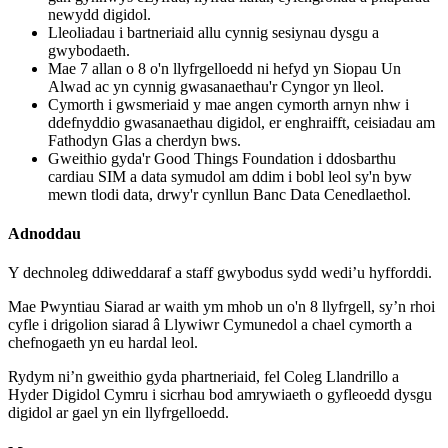
newydd digidol.
Lleoliadau i bartneriaid allu cynnig sesiynau dysgu a
gwybodaeth.
Mae 7 allan o 8 o'n llyfrgelloedd ni hefyd yn Siopau Un
Alwad ac yn cynnig gwasanaethau'r Cyngor yn lleol.
Cymorth i gwsmeriaid y mae angen cymorth arnyn nhw i
ddefnyddio gwasanaethau digidol, er enghraifft, ceisiadau am
Fathodyn Glas a cherdyn bws.
Gweithio gyda'r Good Things Foundation i ddosbarthu
cardiau SIM a data symudol am ddim i bobl leol sy'n byw
mewn tlodi data, drwy'r cynllun Banc Data Cenedlaethol.
Adnoddau
Y dechnoleg ddiweddaraf a staff gwybodus sydd wedi’u hyfforddi.
Mae Pwyntiau Siarad ar waith ym mhob un o'n 8 llyfrgell, sy’n rhoi
cyfle i drigolion siarad â Llywiwr Cymunedol a chael cymorth a
chefnogaeth yn eu hardal leol.
Rydym ni’n gweithio gyda phartneriaid, fel Coleg Llandrillo a
Hyder Digidol Cymru i sicrhau bod amrywiaeth o gyfleoedd dysgu
digidol ar gael yn ein llyfrgelloedd.