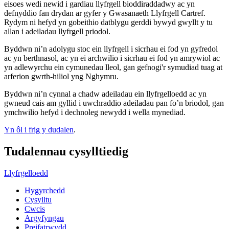
eisoes wedi newid i gardiau llyfrgell bioddiraddadwy ac yn
defnyddio fan drydan ar gyfer y Gwasanaeth Llyfrgell Cartref.
Rydym ni hefyd yn gobeithio datblygu gerddi bywyd gwyllt y tu
allan i adeiladau llyfrgell priodol.
Byddwn ni’n adolygu stoc ein llyfrgell i sicrhau ei fod yn gyfredol
ac yn berthnasol, ac yn ei archwilio i sicrhau ei fod yn amrywiol ac
yn adlewyrchu ein cymunedau lleol, gan gefnogi'r symudiad tuag at
arferion gwrth-hiliol yng Nghymru.
Byddwn ni’n cynnal a chadw adeiladau ein llyfrgelloedd ac yn
gwneud cais am gyllid i uwchraddio adeiladau pan fo’n briodol, gan
ymchwilio hefyd i dechnoleg newydd i wella mynediad.
Yn ôl i frig y dudalen
.
Tudalennau cysylltiedig
Llyfrgelloedd
Hygyrchedd
Cysylltu
Cwcis
Argyfyngau
Preifatrwydd