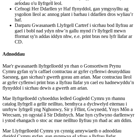
aelodau o'u llyfrgell leol.
Cefnogi Her Ddarllen yr Haf flynyddol, gan ymgysylltu ag
ysgolion lleol ac annog plant i barhau i ddarllen dros wyliau’r
haf.
Darparu Gwasanaeth Llyfrgell Cartref i sicrhau bod llyfrau ar
gael i bobl nad ydyn nhw’n gallu mynd i’r llyfrgell mewn
fformat sy'n addas iddyn nhw, e.e. print bras neu lyfr llafar ar
CD.
Adnoddau
Mae'r gwasanaeth llyfrgelloedd yn rhan o Gonsortiwm Prynu
Cymru gyfan sy'n caffael contractau ar gyfer cyflenwi deunyddiau
Saesneg, gan sicrhau'r gwerth gorau am arian. Mae contractau lleol
ar gyfer cyflenwi print bras a llyfrau llafar yn cael eu hadnewyddu’n
flynyddol i sicrhau dewis a gwerth am arian.
Mae llyfrgelloedd cyhoeddus ledled Gogledd Cymru yn rhannu
catalog llyfrgell a gellir neilltuo, benthyca a dychwelyd eitemau i
unrhyw lyfrgell yng Nghonwy, Sir y Fflint, Gwynedd, Ynys Môn a
Wrecsam, yn ogystal â Sir Ddinbych. Mae hyn cyflwyno darllenwyr
i ystod ehangach o stoc ac mae neilltuo llyfrau yn rhad ac am ddim.
Mae Llyfrgelloedd Cymru yn cynnig amrywiaeth o adnoddau
digidol Cymru gyfan, gan gynnwys eLyfrau a llyfrau llafar,