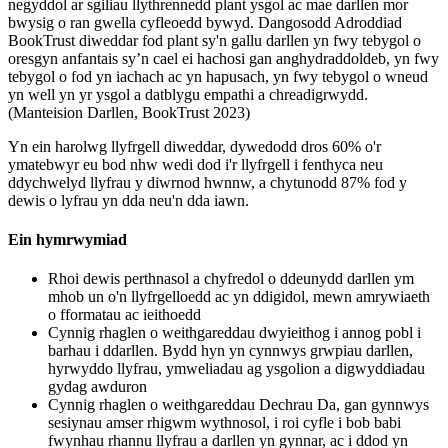
negyddol ar sgiliau llythrennedd plant ysgol ac mae darllen mor
bwysig o ran gwella cyfleoedd bywyd. Dangosodd Adroddiad
BookTrust diweddar fod plant sy'n gallu darllen yn fwy tebygol o
oresgyn anfantais sy’n cael ei hachosi gan anghydraddoldeb, yn fwy
tebygol o fod yn iachach ac yn hapusach, yn fwy tebygol o wneud
yn well yn yr ysgol a datblygu empathi a chreadigrwydd.
(Manteision Darllen, BookTrust 2023)
Yn ein harolwg llyfrgell diweddar, dywedodd dros 60% o'r
ymatebwyr eu bod nhw wedi dod i'r llyfrgell i fenthyca neu
ddychwelyd llyfrau y diwrnod hwnnw, a chytunodd 87% fod y
dewis o lyfrau yn dda neu'n dda iawn.
Ein hymrwymiad
Rhoi dewis perthnasol a chyfredol o ddeunydd darllen ym
mhob un o'n llyfrgelloedd ac yn ddigidol, mewn amrywiaeth
o fformatau ac ieithoedd
Cynnig rhaglen o weithgareddau dwyieithog i annog pobl i
barhau i ddarllen. Bydd hyn yn cynnwys grwpiau darllen,
hyrwyddo llyfrau, ymweliadau ag ysgolion a digwyddiadau
gydag awduron
Cynnig rhaglen o weithgareddau Dechrau Da, gan gynnwys
sesiynau amser rhigwm wythnosol, i roi cyfle i bob babi
fwynhau rhannu llyfrau a darllen yn gynnar, ac i ddod yn