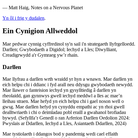
― Matt Haig, Notes on a Nervous Planet
Yn ôl i frig y dudalen
.
Ein Cynigion Allweddol
Mae pedwar cynnig cyffredinol sy'n sail i'n strategaeth llyfrgelloedd.
Darllen; Gwybodaeth a Digidol; Iechyd a Lles; Diwylliant,
Creadigrwydd a'r Gymraeg yw’r rhain.
Darllen
Mae llyfrau a darllen wrth wraidd yr hyn a wnawn. Mae darllen yn
eich helpu chi i ddianc i fyd arall neu ddysgu gwybodaeth newydd.
Mae llawer o fanteision iechyd yn gysylltiedig â darllen yn
rheolaidd, gan gynnwys gwell iechyd meddwl a lles ac mae’n
lleihau straen. Mae hefyd yn eich helpu chi i gael noson well o
gwsg. Mae darllen hefyd yn cynyddu empathi ac yn rhoi gwell
dealltwriaeth i chi o deimladau pobl eraill a gwahanol brofiadau
bywyd. (Sefyllfa’r Genedl o ran Arferion Darllen Oedolion 2024:
Pwyslais ar Ddarllen, Iechyd a Lles, Asiantaeth Ddarllen, 2024)
Mae tystiolaeth i ddangos bod y pandemig wedi cael effaith