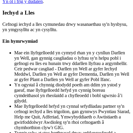
Yn ôl i frig y dudalen
.
Iechyd a Lles
Cefnogi iechyd a lles cymunedau drwy wasanaethau sy'n hysbysu,
yn ymgysylltu ac yn cysylltu.
Ein hymrwymiad
Mae ein llyfrgelloedd yn cymryd rhan yn y cynllun Darllen
yn Well, gan gynnig casgliadau o lyfrau sy'n helpu pobl i
gefnogi eu lles eu hunain trwy ddarllen llyfrau a argymhellir.
Ceir pedwar casgliad - Darllen yn Well ar gyfer Iechyd
Meddwl, Darllen yn Well ar gyfer Dementia, Darllen yn Well
ar gyfer Plant a Darllen yn Well ar gyfer Pobl Ifanc.
Yn ogystal â chynnig diodydd poeth am ddim yn ystod y
gaeaf, mae llyfrgelloedd hefyd yn cynnig boreau
cymdeithasol yn rheolaidd a chyfleoedd i bobl sgwrsio â’i
gilydd.
Mae llyfrgelloedd hefyd yn cynnal sefydliadau partner sy'n
cefnogi iechyd a lles trigolion, gan gynnwys Pwyntiau Siarad,
Help me Quit, Adferiad, Ymwybyddiaeth o Awtistiaeth a
gwirfoddolwyr Awdioleg sy'n rhoi cefnogaeth â
chymhorthion clyw'r GIG.
Tynnir sylw at stoc berthnasol drwy arddangosfeydd a