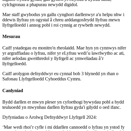
cylchgronau a phapurau newydd digidol.
Mae staff gwybodus yn gallu cynghori darllenwyr a'u helpu nhw i
ddewis llyfrau yn ogystal â chreu arddangosfeydd llyfrau mewn
llyfrgelloedd i annog pobl i roi cynnig ar rywbeth newydd.
Mesurau
Caiff ystadegau eu monitro'n rheolaidd. Mae hyn yn cynnwys nifer
yr argraffiadau o lyfrau, nifer yr eLyfrau wedi’u lawrlwytho ac ati,
nifer aelodau gweithredol y llyfrgell ac ymweliadau â’r
llyfrgelloedd.
Caiff arolygon defnyddwyr eu cynnal bob 3 blynedd yn rhan o
Safonau Llyfrgelloedd Cyhoeddus Cymru.
Canlyniad
Bydd darllen er mwyn pleser yn cyfoethogi bywydau pobl a bydd
teuluoedd yn mwynhau darllen llyfrau gyda'i gilydd o oed ifanc.
Dyfyniadau o Arolwg Defnyddwyr Llyfrgell 2024:
‘Mae wedi rhoi’r cyfle i mi ddarllen cannoedd o lyfrau yn ystod fy