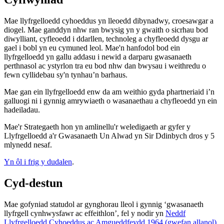
Mae llyfrgelloedd cyhoeddus yn lleoedd dibynadwy, croesawgar a
diogel. Mae ganddyn nhw ran bwysig yn y gwaith o sicrhau bod
diwylliant, cyfleoedd i ddarllen, technoleg a chyfleoedd dysgu ar
gael i bobl yn eu cymuned leol. Mae'n hanfodol bod ein
llyfrgelloedd yn gallu addasu i newid a darparu gwasanaeth
perthnasol ac ystyrlon tra eu bod nhw dan bwysau i weithredu o
fewn cyllidebau sy'n tynhau’n barhaus.
Mae gan ein llyfrgelloedd enw da am weithio gyda phartneriaid i’n
galluogi ni i gynnig amrywiaeth o wasanaethau a chyfleoedd yn ein
hadeiladau.
Mae'r Strategaeth hon yn amlinellu'r weledigaeth ar gyfer y
Llyfrgelloedd a'r Gwasanaeth Un Alwad yn Sir Ddinbych dros y 5
mlynedd nesaf.
Yn ôl i frig y dudalen
.
Cyd-destun
Mae gofyniad statudol ar gynghorau lleol i gynnig ‘gwasanaeth
llyfrgell cynhwysfawr ac effeithlon’, fel y nodir yn
Neddf
Llyfrgelloedd Cyhoeddus ac Amgueddfeydd 1964 (gwefan allanol)
.