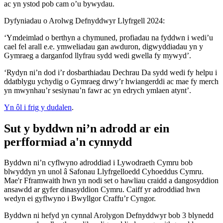
ac yn ystod pob cam o’u bywydau.
Dyfyniadau o Arolwg Defnyddwyr Llyfrgell 2024:
‘Ymdeimlad o berthyn a chymuned, profiadau na fyddwn i wedi’u
cael fel arall e.e. ymweliadau gan awduron, digwyddiadau yn y
Gymraeg a darganfod llyfrau sydd wedi gwella fy mywyd’.
‘Rydyn ni’n dod i’r dosbarthiadau Dechrau Da sydd wedi fy helpu i
ddatblygu ychydig o Gymraeg drwy’r hwiangerddi ac mae fy merch
yn mwynhau’r sesiynau’n fawr ac yn edrych ymlaen atynt’.
Yn ôl i frig y dudalen
.
Sut y byddwn ni’n adrodd ar ein
perfformiad a'n cynnydd
Byddwn ni’n cyflwyno adroddiad i Lywodraeth Cymru bob
blwyddyn yn unol â Safonau Llyfrgelloedd Cyhoeddus Cymru.
Mae'r Fframwaith hwn yn nodi set o hawliau craidd a dangosyddion
ansawdd ar gyfer dinasyddion Cymru. Caiff yr adroddiad hwn
wedyn ei gyflwyno i Bwyllgor Craffu’r Cyngor.
Byddwn ni hefyd yn cynnal Arolygon Defnyddwyr bob 3 blynedd