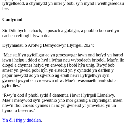
lyfrgelloedd, a chynnydd yn nifer y bobl sy'n mynd i weithgareddau
lles.
Canlyniad
Sir Ddinbych iachach, hapusach a gofalgar, a phobl o bob oed yn
cael eu cefnogi i fyw'n dda.
Dyfyniadau o Arolwg Defnyddwyr Llyfrgell 2024:
‘Mae staff yn gyfeillgar ac yn groesawgar iawn ond hefyd yn barod
iawn i helpu i ddod o hyd i lyfrau neu wybodaeth briodol. Mae’n lle
diogel a chynnes hefyd yn enwedig i bobl hŷn unig. Rwyf bob
amser yn gweld pobl hŷn yn eistedd yn y cyntedd yn darllen y
papur newydd ac yn sgwrsio ag eraill neu'r llyfrgellwyr sy'n
gwneud pwynt o'u croesawu nhw. Mae’n wasanaeth hanfodol ar
gyfer lles.’
‘Rwy’n dod â phobl sydd â dementia i lawr i lyfrgell Llanelwy.
Mae’r menywod sy'n gweithio yno mor garedig a chyfeillgar, maen
nhw'n rhoi croeso cynnes i ni ac yn gwneud yr ymweliad yn un
hynod o bleserus.’
Yn ôl i frig y dudalen
.