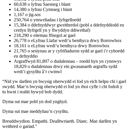
60,638 o lyfrau Saesneg i blant
14,380 o lyfrau Cymraeg i blant
1,167 o jig-sos
250,764 o ymweliadau i lyfrgelloedd
15,384 o ddefnyddwyr gweithredol (pobl a ddefnyddiodd eu
cerdyn llyfrgell yn y flwyddyn ddiwethaf)
218,290 o eitemau ffisegol ar gael
26,778 o eLyfrau Llafar wedi’u benthyca drwy Borrowbox
18,161 o eLyfrau wedi’u benthyca drwy Borrowbox
21,765 o sesiynau ar y cyfrifiaduron sydd ar gael i’r cyhoedd
eu defnyddio
Argraffwyd 81,897 o dudalennau – roedd hyn yn cynnwys
18,829 o dudalennau drwy ein gwasanaeth argraffu sydd
wedi’i gysylltu â’r cwmwl
“Nid yw darllen yn bwysig oherwydd ei fod yn eich helpu chi i gael
swydd. Mae’n bwysig oherwydd ei fod yn rhoi cyfle i chi fodoli y
tu hwnt i realiti bywyd bob dydd.
Dyma sut mae pobl yn dod ynghyd.
Dyma sut mae meddyliau’n cysylltu.
Breuddwydion. Empathi. Dealltwriaeth. Dianc. Mae darllen yn
weithred o gariad."