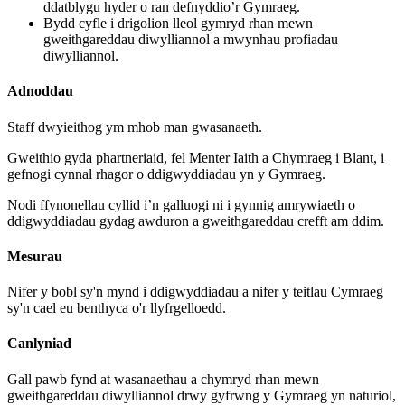
ddatblygu hyder o ran defnyddio’r Gymraeg.
Bydd cyfle i drigolion lleol gymryd rhan mewn
gweithgareddau diwylliannol a mwynhau profiadau
diwylliannol.
Adnoddau
Staff dwyieithog ym mhob man gwasanaeth.
Gweithio gyda phartneriaid, fel Menter Iaith a Chymraeg i Blant, i
gefnogi cynnal rhagor o ddigwyddiadau yn y Gymraeg.
Nodi ffynonellau cyllid i’n galluogi ni i gynnig amrywiaeth o
ddigwyddiadau gydag awduron a gweithgareddau crefft am ddim.
Mesurau
Nifer y bobl sy'n mynd i ddigwyddiadau a nifer y teitlau Cymraeg
sy'n cael eu benthyca o'r llyfrgelloedd.
Canlyniad
Gall pawb fynd at wasanaethau a chymryd rhan mewn
gweithgareddau diwylliannol drwy gyfrwng y Gymraeg yn naturiol,