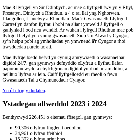
Mae 8 llyfrgell yn Sir Ddinbych, ac mae 4 llyfrgell fwy yn y Rhyl,
Prestatyn, Dinbych a Rhuthun, a 4 o rai llai yng Nghorwen,
Llangollen, Llanelwy a Rhuddlan. Mae'r Gwasanaeth Llyfrgell
Cartref yn danfon llyfrau i bobl na allant ymweld â llyfrgell o
ganlyniad i oed neu wendid. Ar wahân i lyfrgell Rhuthun mae pob
llyfrgell hefyd yn cynnig gwasanaeth Siop Un Alwad y Cyngor,
sy’n helpu pobl ag ymholiadau yn ymwneud â'r Cyngor a rhoi
trwyddedau parcio ac ati.
Mae llyfrgelloedd hefyd yn cynnig amrywiaeth o wasanaethau
digidol 24/7, gan gynnwys defnyddio eLyfrau a llyfrau llafar,
papurau newydd a chylchgronau digidol yn rhad ac am ddim, a
neilltuo llyfrau ar-lein. Caiff llyfrgelloedd eu rheoli o fewn
Gwasanaeth Tai a Chymunedau'r Cyngor.
Yn ôl i frig y dudalen
.
Ystadegau allweddol 2023 i 2024
Benthycwyd 226,451 o eitemau ffisegol, gan gynnwys:
90,306 o lyfrau ffuglen i oedolion
34,961 o lyfrau ffeithiol
15,392 o lyfrau print bras