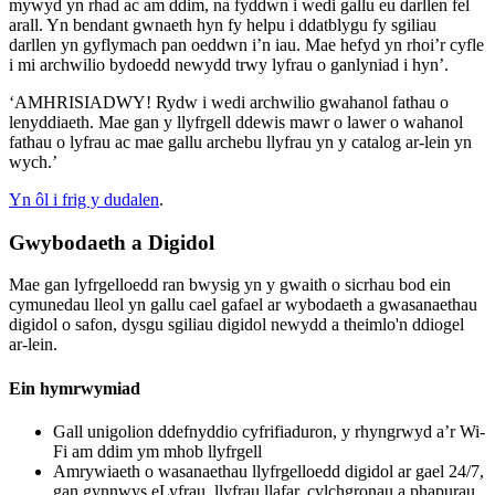
mywyd yn rhad ac am ddim, na fyddwn i wedi gallu eu darllen fel
arall. Yn bendant gwnaeth hyn fy helpu i ddatblygu fy sgiliau
darllen yn gyflymach pan oeddwn i’n iau. Mae hefyd yn rhoi’r cyfle
i mi archwilio bydoedd newydd trwy lyfrau o ganlyniad i hyn’.
‘AMHRISIADWY! Rydw i wedi archwilio gwahanol fathau o
lenyddiaeth. Mae gan y llyfrgell ddewis mawr o lawer o wahanol
fathau o lyfrau ac mae gallu archebu llyfrau yn y catalog ar-lein yn
wych.’
Yn ôl i frig y dudalen
.
Gwybodaeth a Digidol
Mae gan lyfrgelloedd ran bwysig yn y gwaith o sicrhau bod ein
cymunedau lleol yn gallu cael gafael ar wybodaeth a gwasanaethau
digidol o safon, dysgu sgiliau digidol newydd a theimlo'n ddiogel
ar-lein.
Ein hymrwymiad
Gall unigolion ddefnyddio cyfrifiaduron, y rhyngrwyd a’r Wi-
Fi am ddim ym mhob llyfrgell
Amrywiaeth o wasanaethau llyfrgelloedd digidol ar gael 24/7,
gan gynnwys eLyfrau, llyfrau llafar, cylchgronau a phapurau