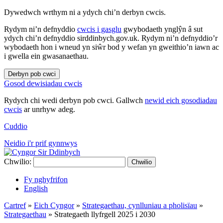
Dywedwch wrthym ni a ydych chi’n derbyn cwcis.
Rydym ni’n defnyddio
cwcis i gasglu
gwybodaeth ynglŷn â sut
ydych chi’n defnyddio sirddinbych.gov.uk. Rydym ni’n defnyddio’r
wybodaeth hon i wneud yn siŵr bod y wefan yn gweithio’n iawn ac
i gwella ein gwasanaethau.
Derbyn pob cwci
Gosod dewisiadau cwcis
Rydych chi wedi derbyn pob cwci. Gallwch
newid eich gosodiadau
cwcis
ar unrhyw adeg.
Cuddio
Neidio i'r prif gynnwys
Chwilio:
Chwilio
Fy nghyfrifon
English
Cartref
»
Eich Cyngor
»
Strategaethau, cynlluniau a pholisïau
»
Strategaethau
»
Strategaeth llyfrgell 2025 i 2030