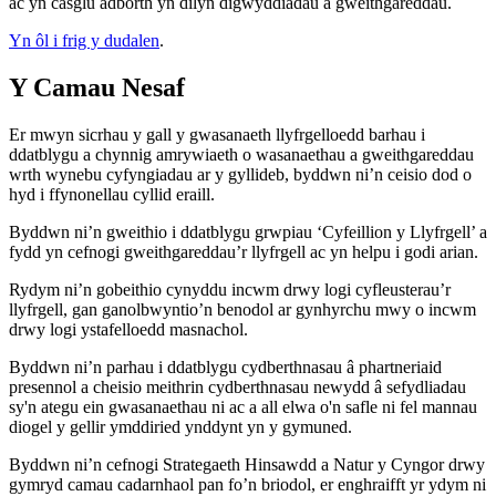
ac yn casglu adborth yn dilyn digwyddiadau a gweithgareddau.
Yn ôl i frig y dudalen
.
Y Camau Nesaf
Er mwyn sicrhau y gall y gwasanaeth llyfrgelloedd barhau i
ddatblygu a chynnig amrywiaeth o wasanaethau a gweithgareddau
wrth wynebu cyfyngiadau ar y gyllideb, byddwn ni’n ceisio dod o
hyd i ffynonellau cyllid eraill.
Byddwn ni’n gweithio i ddatblygu grwpiau ‘Cyfeillion y Llyfrgell’ a
fydd yn cefnogi gweithgareddau’r llyfrgell ac yn helpu i godi arian.
Rydym ni’n gobeithio cynyddu incwm drwy logi cyfleusterau’r
llyfrgell, gan ganolbwyntio’n benodol ar gynhyrchu mwy o incwm
drwy logi ystafelloedd masnachol.
Byddwn ni’n parhau i ddatblygu cydberthnasau â phartneriaid
presennol a cheisio meithrin cydberthnasau newydd â sefydliadau
sy'n ategu ein gwasanaethau ni ac a all elwa o'n safle ni fel mannau
diogel y gellir ymddiried ynddynt yn y gymuned.
Byddwn ni’n cefnogi Strategaeth Hinsawdd a Natur y Cyngor drwy
gymryd camau cadarnhaol pan fo’n briodol, er enghraifft yr ydym ni