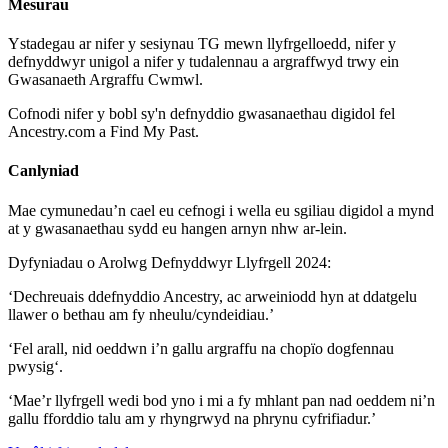
Mesurau
Ystadegau ar nifer y sesiynau TG mewn llyfrgelloedd, nifer y
defnyddwyr unigol a nifer y tudalennau a argraffwyd trwy ein
Gwasanaeth Argraffu Cwmwl.
Cofnodi nifer y bobl sy'n defnyddio gwasanaethau digidol fel
Ancestry.com a Find My Past.
Canlyniad
Mae cymunedau’n cael eu cefnogi i wella eu sgiliau digidol a mynd
at y gwasanaethau sydd eu hangen arnyn nhw ar-lein.
Dyfyniadau o Arolwg Defnyddwyr Llyfrgell 2024:
‘Dechreuais ddefnyddio Ancestry, ac arweiniodd hyn at ddatgelu
llawer o bethau am fy nheulu/cyndeidiau.’
‘Fel arall, nid oeddwn i’n gallu argraffu na chopïo dogfennau
pwysig‘.
‘Mae’r llyfrgell wedi bod yno i mi a fy mhlant pan nad oeddem ni’n
gallu fforddio talu am y rhyngrwyd na phrynu cyfrifiadur.’