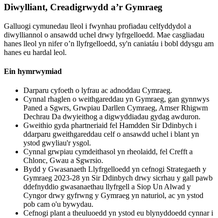
Diwylliant, Creadigrwydd a’r Gymraeg
Galluogi cymunedau lleol i fwynhau profiadau celfyddydol a
diwylliannol o ansawdd uchel drwy lyfrgelloedd. Mae casgliadau
hanes lleol yn nifer o’n llyfrgelloedd, sy'n caniatáu i bobl ddysgu am
hanes eu hardal leol.
Ein hymrwymiad
Darparu cyfoeth o lyfrau ac adnoddau Cymraeg.
Cynnal rhaglen o weithgareddau yn Gymraeg, gan gynnwys
Paned a Sgwrs, Grwpiau Darllen Cymraeg, Amser Rhigwm
Dechrau Da dwyieithog a digwyddiadau gydag awduron.
Gweithio gyda phartneriaid fel Hamdden Sir Ddinbych i
ddarparu gweithgareddau celf o ansawdd uchel i blant yn
ystod gwyliau'r ysgol.
Cynnal grwpiau cymdeithasol yn rheolaidd, fel Crefft a
Chlonc, Gwau a Sgwrsio.
Bydd y Gwasanaeth Llyfrgelloedd yn cefnogi Strategaeth y
Gymraeg 2023-28 yn Sir Ddinbych drwy sicrhau y gall pawb
ddefnyddio gwasanaethau llyfrgell a Siop Un Alwad y
Cyngor drwy gyfrwng y Gymraeg yn naturiol, ac yn ystod
pob cam o'u bywydau.
Cefnogi plant a theuluoedd yn ystod eu blynyddoedd cynnar i