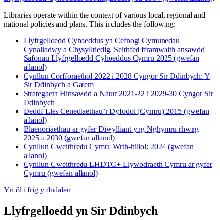
Libraries operate within the context of various local, regional and
national policies and plans. This includes the following:
Llyfrgelloedd Cyhoeddus yn Cefnogi Cymunedau
Cynaliadwy a Chysylltiedig. Seithfed fframwaith ansawdd
Safonau Llyfrgelloedd Cyhoeddus Cymru 2025 (gwefan
allanol)
Cynllun Corfforaethol 2022 i 2028 Cyngor Sir Ddinbych: Y
Sir Ddinbych a Garem
Strategaeth Hinsawdd a Natur 2021-22 i 2029-30 Cyngor Sir
Ddinbych
Deddf Lles Cenedlaethau’r Dyfodol (Cymru) 2015 (gwefan
allanol)
Blaenoriaethau ar gyfer Diwylliant yng Nghymru rhwng
2025 a 2030 (gwefan allanol)
Cynllun Gweithredu Cymru Wrth-hiliol: 2024 (gwefan
allanol)
Cynllun Gweithredu LHDTC+ Llywodraeth Cymru ar gyfer
Cymru (gwefan allanol)
Yn ôl i frig y dudalen
.
Llyfrgelloedd yn Sir Ddinbych