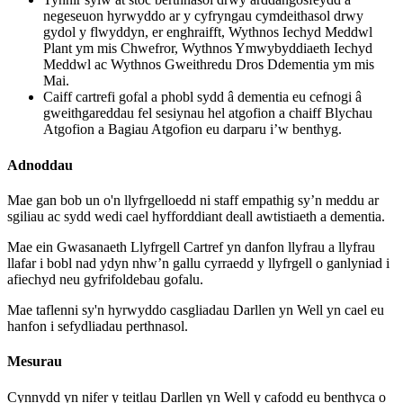
negeseuon hyrwyddo ar y cyfryngau cymdeithasol drwy
gydol y flwyddyn, er enghraifft, Wythnos Iechyd Meddwl
Plant ym mis Chwefror, Wythnos Ymwybyddiaeth Iechyd
Meddwl ac Wythnos Gweithredu Dros Ddementia ym mis
Mai.
Caiff cartrefi gofal a phobl sydd â dementia eu cefnogi â
gweithgareddau fel sesiynau hel atgofion a chaiff Blychau
Atgofion a Bagiau Atgofion eu darparu i’w benthyg.
Adnoddau
Mae gan bob un o'n llyfrgelloedd ni staff empathig sy’n meddu ar
sgiliau ac sydd wedi cael hyfforddiant deall awtistiaeth a dementia.
Mae ein Gwasanaeth Llyfrgell Cartref yn danfon llyfrau a llyfrau
llafar i bobl nad ydyn nhw’n gallu cyrraedd y llyfrgell o ganlyniad i
afiechyd neu gyfrifoldebau gofalu.
Mae taflenni sy'n hyrwyddo casgliadau Darllen yn Well yn cael eu
hanfon i sefydliadau perthnasol.
Mesurau
Cynnydd yn nifer y teitlau Darllen yn Well y cafodd eu benthyca o