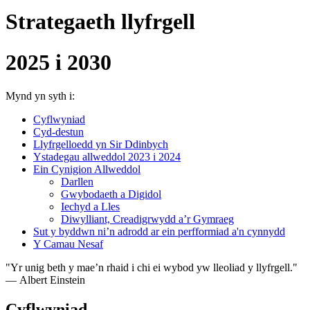
Strategaeth llyfrgell
2025 i 2030
Mynd yn syth i:
Cyflwyniad
Cyd-destun
Llyfrgelloedd yn Sir Ddinbych
Ystadegau allweddol 2023 i 2024
Ein Cynigion Allweddol
Darllen
Gwybodaeth a Digidol
Iechyd a Lles
Diwylliant, Creadigrwydd a’r Gymraeg
Sut y byddwn ni’n adrodd ar ein perfformiad a'n cynnydd
Y Camau Nesaf
"Yr unig beth y mae’n rhaid i chi ei wybod yw lleoliad y llyfrgell."
― Albert Einstein
Cyflwyniad