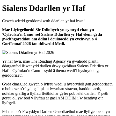
Sialens Ddarllen yr Haf
Cewch wledd gerddorol wrth ddarllen yr haf hwn!
Mae Llyfrgelloedd Sir Ddinbych yn cymryd rhan yn
'Cyfrolau’n Canu' sef Sialens Ddarllen yr Haf eleni, gyda
gweithgareddau am ddim i deuluoedd yn cychwyn o 4
Gorffennaf 2026 tan ddiwedd Medi.
Yr haf hwn, mae The Reading Agency yn gwahodd plant i
ddarganfod llawenydd darllen drwy gwblhau Sialens Ddarllen yr
Haf – Cyfrolau’n Canu – sydd â thema wedi’i hysbrydoli gan
gerddoriaeth.
Gyda chasgliad gwych o lyfrau wedi’u hysbrydoli gan gerddoriaeth
o bob cwr o’r byd, gall plant fwynhau straeon, barddoniaeth,
nofelau graffig a llyfrau ffeithiol ar gyfer pob lefel darllen. Y peth
gorau oll yw bod y llyfrau ar gael AM DDIM i’w benthyg o’r
llyfrgell.
Fel rhan o’r Flwyddyn Darllen Genedlaethol mae llyfrgelloedd yn