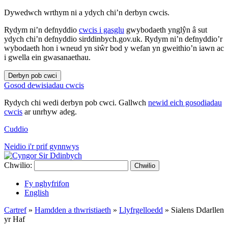
Dywedwch wrthym ni a ydych chi’n derbyn cwcis.
Rydym ni’n defnyddio
cwcis i gasglu
gwybodaeth ynglŷn â sut
ydych chi’n defnyddio sirddinbych.gov.uk. Rydym ni’n defnyddio’r
wybodaeth hon i wneud yn siŵr bod y wefan yn gweithio’n iawn ac
i gwella ein gwasanaethau.
Derbyn pob cwci
Gosod dewisiadau cwcis
Rydych chi wedi derbyn pob cwci. Gallwch
newid eich gosodiadau
cwcis
ar unrhyw adeg.
Cuddio
Neidio i'r prif gynnwys
Chwilio:
Chwilio
Fy nghyfrifon
English
Cartref
»
Hamdden a thwristiaeth
»
Llyfrgelloedd
»
Sialens Ddarllen
yr Haf