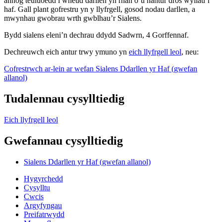
annog teuluoedd i wneud darllen yn rhan o’u hantur dros wyliau’r
haf. Gall plant gofrestru yn y llyfrgell, gosod nodau darllen, a
mwynhau gwobrau wrth gwblhau’r Sialens.
Bydd sialens eleni’n dechrau ddydd Sadwrn, 4 Gorffennaf.
Dechreuwch eich antur trwy ymuno yn
eich llyfrgell leol
, neu:
Cofrestrwch ar-lein ar wefan Sialens Ddarllen yr Haf (gwefan
allanol)
Tudalennau cysylltiedig
Eich llyfrgell leol
Gwefannau cysylltiedig
Sialens Ddarllen yr Haf (gwefan allanol)
Hygyrchedd
Cysylltu
Cwcis
Argyfyngau
Preifatrwydd