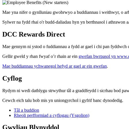
Mae yna nifer o gynlluniau gwobrwyo a buddiannau i weithwyr, o arb
Sylwer na fydd rhai o'r budd-daliadau hyn yn berthnasol i athrawon 
DCC Rewards Direct
Mae gennym ni ystod o fuddiannau a fydd ar gael i chi pan fyddwch c
Gellir gweld y rhan fwyaf o’r rhain ar ein
gwefan bwrpasol yn www.dc
Mae buddiannau ychwanegol hefyd ar gael ar ein gwefan
.
Cyflog
Rydym ni wedi datblygu strwythur tâl a graddfeydd i sicrhau bod p
Cewch eich talu bob mis yn uniongyrchol i gyfrif banc dynodedig.
Tâl a buddion
Rheoli perfformiad a cyflogau (Ysgolion)
Gwyliau Blynyddol