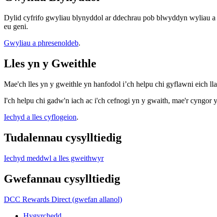
Dylid cyfrifo gwyliau blynyddol ar ddechrau pob blwyddyn wyliau a
eu geni.
Gwyliau a phresenoldeb
.
Lles yn y Gweithle
Mae'ch lles yn y gweithle yn hanfodol i’ch helpu chi gyflawni eich ll
I'ch helpu chi gadw'n iach ac i'ch cefnogi yn y gwaith, mae'r cyngo
Iechyd a lles cyflogeion
.
Tudalennau cysylltiedig
Iechyd meddwl a lles gweithwyr
Gwefannau cysylltiedig
DCC Rewards Direct (gwefan allanol)
Hygyrchedd