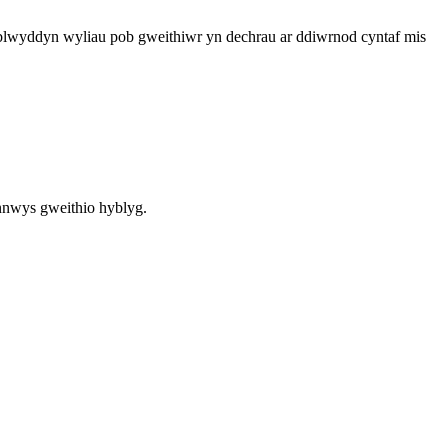
 blwyddyn wyliau pob gweithiwr yn dechrau ar ddiwrnod cyntaf mis
ynnwys gweithio hyblyg.