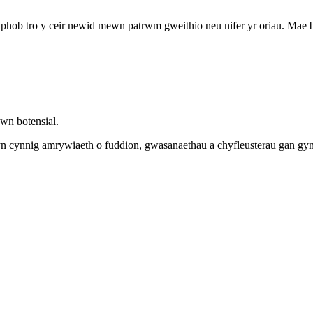
 phob tro y ceir newid mewn patrwm gweithio neu nifer yr oriau. Mae
awn botensial.
r yn cynnig amrywiaeth o fuddion, gwasanaethau a chyfleusterau gan g