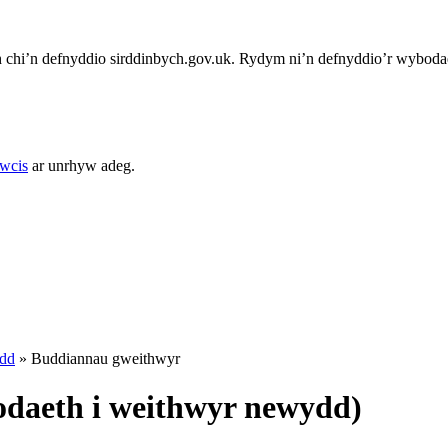
chi’n defnyddio sirddinbych.gov.uk. Rydym ni’n defnyddio’r wybodae
cwcis
ar unrhyw adeg.
dd
»
Buddiannau gweithwyr
daeth i weithwyr newydd)