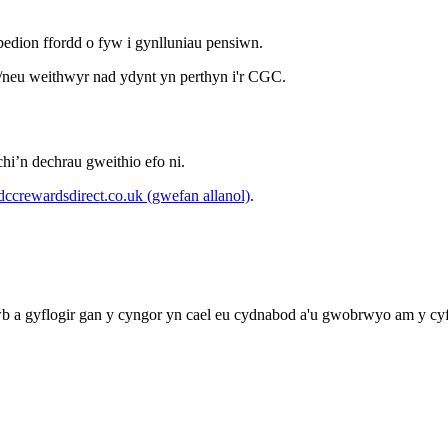
edion ffordd o fyw i gynlluniau pensiwn.
a/neu weithwyr nad ydynt yn perthyn i'r CGC.
hi’n dechrau gweithio efo ni.
crewardsdirect.co.uk (gwefan allanol)
.
awb a gyflogir gan y cyngor yn cael eu cydnabod a'u gwobrwyo am y c