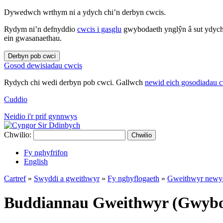
Dywedwch wrthym ni a ydych chi’n derbyn cwcis.
Rydym ni’n defnyddio
cwcis i gasglu
gwybodaeth ynglŷn â sut ydych 
ein gwasanaethau.
Derbyn pob cwci
Gosod dewisiadau cwcis
Rydych chi wedi derbyn pob cwci. Gallwch
newid eich gosodiadau 
Cuddio
Neidio i'r prif gynnwys
Chwilio:
Chwilio
Fy nghyfrifon
English
Cartref
»
Swyddi a gweithwyr
»
Fy nghyflogaeth
»
Gweithwyr newy
Buddiannau Gweithwyr (Gwybo