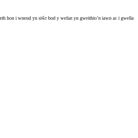
th hon i wneud yn siŵr bod y wefan yn gweithio’n iawn ac i gwella