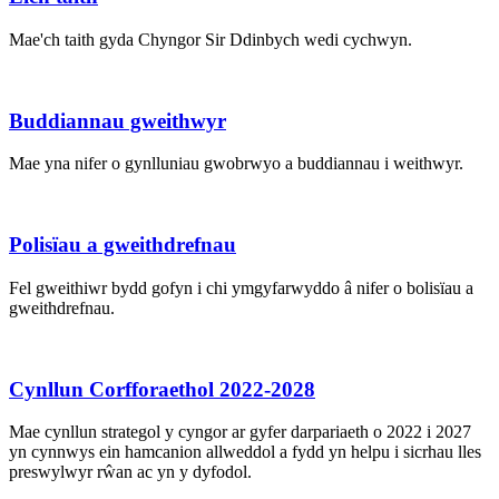
Mae'ch taith gyda Chyngor Sir Ddinbych wedi cychwyn.
Buddiannau gweithwyr
Mae yna nifer o gynlluniau gwobrwyo a buddiannau i weithwyr.
Polisïau a gweithdrefnau
Fel gweithiwr bydd gofyn i chi ymgyfarwyddo â nifer o bolisïau a
gweithdrefnau.
Cynllun Corfforaethol 2022-2028
Mae cynllun strategol y cyngor ar gyfer darpariaeth o 2022 i 2027
yn cynnwys ein hamcanion allweddol a fydd yn helpu i sicrhau lles
preswylwyr rŵan ac yn y dyfodol.