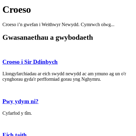
Croeso
Croeso i’n gwefan i Weithwyr Newydd. Cymrwch olwg...
Gwasanaethau a gwybodaeth
Croeso i Sir Ddinbych
Llongyfarchiadau ar eich swydd newydd ac am ymuno ag un o'r
cynghorau gyda'r perfformiad gorau yng Nghymru.
Pwy ydym ni?
Cyfarfod y tîm.
Eich taith