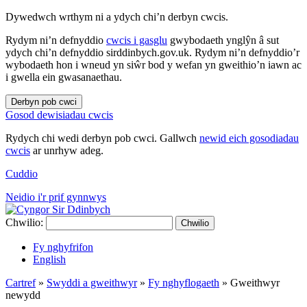
Dywedwch wrthym ni a ydych chi’n derbyn cwcis.
Rydym ni’n defnyddio
cwcis i gasglu
gwybodaeth ynglŷn â sut
ydych chi’n defnyddio sirddinbych.gov.uk. Rydym ni’n defnyddio’r
wybodaeth hon i wneud yn siŵr bod y wefan yn gweithio’n iawn ac
i gwella ein gwasanaethau.
Derbyn pob cwci
Gosod dewisiadau cwcis
Rydych chi wedi derbyn pob cwci. Gallwch
newid eich gosodiadau
cwcis
ar unrhyw adeg.
Cuddio
Neidio i'r prif gynnwys
Chwilio:
Chwilio
Fy nghyfrifon
English
Cartref
»
Swyddi a gweithwyr
»
Fy nghyflogaeth
»
Gweithwyr
newydd