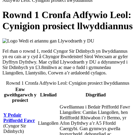
Adfywio Leol: Cynigion prosiect llwyddiannus
Rownd 1 Cronfa Adfywio Leol:
Cynigion prosiect llwyddiannus
Fel rhan o rownd 1, roedd Cyngor Sir Ddinbych yn llwyddiannus
yn eu cais ar y cyd â Chyngor Bwrdeistref Sirol Wrecsam ar gyfer
Dyffryn Dyfrdwy. Mae cyllid Llywodraeth y DU a ddyrannwyd i
Sir Ddinbych yn £3.8miliwn ac mae o fudd i gymunedau
Llangollen, Llantysilio, Corwen a’r ardaloedd cyfagos.
Rownd 1 Cronfa Adfywio Leol: Cynigion prosiect llwyddiannus
Enw
gweithgarwch y
Lleoliad
Disgrifiad
prosiect
Gwelliannau i Bedair Priffordd Fawr
Llangollen: Camlas Llangollen, hen
Y Pedair
Reilffordd Rhiwabon i’r Bermo, yr
Priffordd Fawr
Llangollen
Afon Dyfrdwy a’r A5 Ffordd
(Cyngor Sir
Caergybi. Gan gynnwys gwella
Ddinbych)
hygyrchedd, dehongliad ac