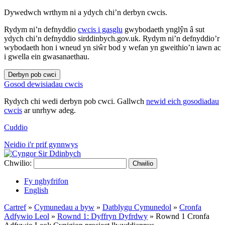
Dywedwch wrthym ni a ydych chi’n derbyn cwcis.
Rydym ni’n defnyddio
cwcis i gasglu
gwybodaeth ynglŷn â sut
ydych chi’n defnyddio sirddinbych.gov.uk. Rydym ni’n defnyddio’r
wybodaeth hon i wneud yn siŵr bod y wefan yn gweithio’n iawn ac
i gwella ein gwasanaethau.
Derbyn pob cwci
Gosod dewisiadau cwcis
Rydych chi wedi derbyn pob cwci. Gallwch
newid eich gosodiadau
cwcis
ar unrhyw adeg.
Cuddio
Neidio i'r prif gynnwys
Chwilio:
Chwilio
Fy nghyfrifon
English
Cartref
»
Cymunedau a byw
»
Datblygu Cymunedol
»
Cronfa
Adfywio Leol
»
Rownd 1: Dyffryn Dyfrdwy
»
Rownd 1 Cronfa