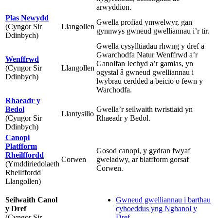
arwyddion.
Plas Newydd
Gwella profiad ymwelwyr, gan
(Cyngor Sir
Llangollen
gynnwys gwneud gwelliannau i’r tir.
Ddinbych)
Gwella cysylltiadau rhwng y dref a
Gwarchodfa Natur Wenffrwd a’r
Wenffrwd
Ganolfan Iechyd a’r gamlas, yn
(Cyngor Sir
Llangollen
ogystal â gwneud gwelliannau i
Ddinbych)
lwybrau cerdded a beicio o fewn y
Warchodfa.
Rhaeadr y
Bedol
Gwella’r seilwaith twristiaid yn
Llantysilio
(Cyngor Sir
Rhaeadr y Bedol.
Ddinbych)
Canopi
Platfform
Gosod canopi, y gydran fwyaf
Rheilffordd
Corwen
gweladwy, ar blatfform gorsaf
(Ymddiriedolaeth
Corwen.
Rheilffordd
Llangollen)
Seilwaith Canol
Gwneud gwelliannau i barthau
y Dref
cyhoeddus yng Nghanol y
(Cyngor Sir
Dref