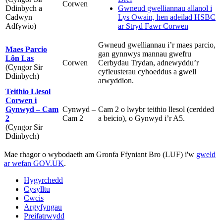
Corwen
Ddinbych a
Gwneud gwelliannau allanol i
Cadwyn
Lys Owain, hen adeilad HSBC
Adfywio)
ar Stryd Fawr Corwen
Gwneud gwelliannau i’r maes parcio,
Maes Parcio
gan gynnwys mannau gwefru
Lôn Las
Corwen
Cerbydau Trydan, adnewyddu’r
(Cyngor Sir
cyfleusterau cyhoeddus a gwell
Ddinbych)
arwyddion.
Teithio Llesol
Corwen i
Gynwyd – Cam
Cynwyd –
Cam 2 o lwybr teithio llesol (cerdded
2
Cam 2
a beicio), o Gynwyd i’r A5.
(Cyngor Sir
Ddinbych)
Mae rhagor o wybodaeth am Gronfa Ffyniant Bro (LUF) i'w
gweld
ar wefan GOV.UK
.
Hygyrchedd
Cysylltu
Cwcis
Argyfyngau
Preifatrwydd