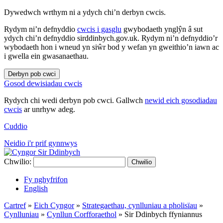
Dywedwch wrthym ni a ydych chi’n derbyn cwcis.
Rydym ni’n defnyddio
cwcis i gasglu
gwybodaeth ynglŷn â sut
ydych chi’n defnyddio sirddinbych.gov.uk. Rydym ni’n defnyddio’r
wybodaeth hon i wneud yn siŵr bod y wefan yn gweithio’n iawn ac
i gwella ein gwasanaethau.
Derbyn pob cwci
Gosod dewisiadau cwcis
Rydych chi wedi derbyn pob cwci. Gallwch
newid eich gosodiadau
cwcis
ar unrhyw adeg.
Cuddio
Neidio i'r prif gynnwys
Chwilio:
Chwilio
Fy nghyfrifon
English
Cartref
»
Eich Cyngor
»
Strategaethau, cynlluniau a pholisïau
»
Cynlluniau
»
Cynllun Corfforaethol
»
Sir Ddinbych ffyniannus