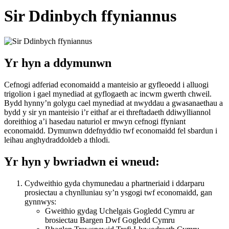
Sir Ddinbych ffyniannus
Yr hyn a ddymunwn
Cefnogi adferiad economaidd a manteisio ar gyfleoedd i alluogi
trigolion i gael mynediad at gyflogaeth ac incwm gwerth chweil.
Bydd hynny’n golygu cael mynediad at nwyddau a gwasanaethau a
bydd y sir yn manteisio i’r eithaf ar ei threftadaeth ddiwylliannol
doreithiog a’i hasedau naturiol er mwyn cefnogi ffyniant
economaidd. Dymunwn ddefnyddio twf economaidd fel sbardun i
leihau anghydraddoldeb a thlodi.
Yr hyn y bwriadwn ei wneud:
Cydweithio gyda chymunedau a phartneriaid i ddarparu
prosiectau a chynlluniau sy’n ysgogi twf economaidd, gan
gynnwys:
Gweithio gydag Uchelgais Gogledd Cymru ar
brosiectau Bargen Dwf Gogledd Cymru