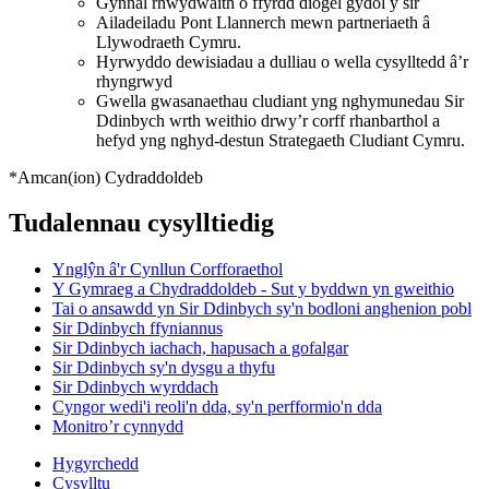
Gynnal rhwydwaith o ffyrdd diogel gydol y sir
Ailadeiladu Pont Llannerch mewn partneriaeth â
Llywodraeth Cymru.
Hyrwyddo dewisiadau a dulliau o wella cysylltedd â’r
rhyngrwyd
Gwella gwasanaethau cludiant yng nghymunedau Sir
Ddinbych wrth weithio drwy’r corff rhanbarthol a
hefyd yng nghyd-destun Strategaeth Cludiant Cymru.
*Amcan(ion) Cydraddoldeb
Tudalennau cysylltiedig
Ynglŷn â'r Cynllun Corfforaethol
Y Gymraeg a Chydraddoldeb - Sut y byddwn yn gweithio
Tai o ansawdd yn Sir Ddinbych sy'n bodloni anghenion pobl
Sir Ddinbych ffyniannus
Sir Ddinbych iachach, hapusach a gofalgar
Sir Ddinbych sy'n dysgu a thyfu
Sir Ddinbych wyrddach
Cyngor wedi'i reoli'n dda, sy'n perfformio'n dda
Monitro’r cynnydd
Hygyrchedd
Cysylltu