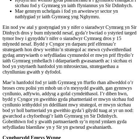
sicrhau fod y Gymraeg yn iaith ffyniannus yn Sir Ddinbych.
Mae gennym uchelgais i fod yn arweinwyr sector yn
natblygiad yr iaith Gymraeg yng Nghymru.
Ein nod yw atal y gostyngiad yn y nifer o siaradwyr Cymraeg yn Sir
Dinbych dros y bum mlynedd nesaf, gyda’r bwriad o ystyried targed
tymor hwy i gynyddu’r nifer o siaradwyr Cymraeg dros y 15
mlynedd nesaf. Bydd y Cyngor yn darparu prif elfennau’r
strategaeth hon drwy weithio’n strategol ac mewn cydweithrediad
gydag amrywiaeth o sefydliadau cymunedol er mwyn prif ffrydio’r
iaith Gymraeg ymhellach i ddarpariaeth gwasanaeth ac i sicrhau ei
bod yn ystyriaeth hanfodol ym mhrosiectau, strategaethau a
chynlluniau gwaith y dyfodol.
Mae’n hanfodol fod yr iaith Gymraeg yn ffurfio rhan allweddol o’r
broses creu polisi ym mhob un o'n meysydd gwaith, gan gynnwys
cynllunio, adfywio, addysg a gofal cymdeithasol. I’r diben hwn,
bydd y Cyngor yn gweithio gyda phartneriaid er mwyn sicrhau fod
cynllunio ieithyddol yn ddeilliant mwy strategol, er mwyn sicrhau
bod yr holl bartneriaid yn gweithio gyda’i gilydd tuag at yr un nod:
gwarchod a chyfoethogi’r Iaith Gymraeg yn Sir Ddinbych.
Gobeithiwn fod y gwaith partnaeriaeth sy’n mynd ymlaen gyda
sefydliadau blaenllaw yn y Sir yn gwneud gwahaniaeth.
Cynghorydd Emrys Wynne