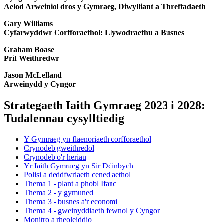
Aelod Arweiniol dros y Gymraeg, Diwylliant a Threftadaeth
Gary Williams
Cyfarwyddwr Corfforaethol: Llywodraethu a Busnes
Graham Boase
Prif Weithredwr
Jason McLelland
Arweinydd y Cyngor
Strategaeth Iaith Gymraeg 2023 i 2028:
Tudalennau cysylltiedig
Y Gymraeg yn flaenoriaeth corfforaethol
Crynodeb gweithredol
Crynodeb o'r heriau
Yr Iaith Gymraeg yn Sir Ddinbych
Polisi a deddfwriaeth cenedlaethol
Thema 1 - plant a phobl Ifanc
Thema 2 - y gymuned
Thema 3 - busnes a'r economi
Thema 4 - gweinyddiaeth fewnol y Cyngor
Monitro a rheoleiddio