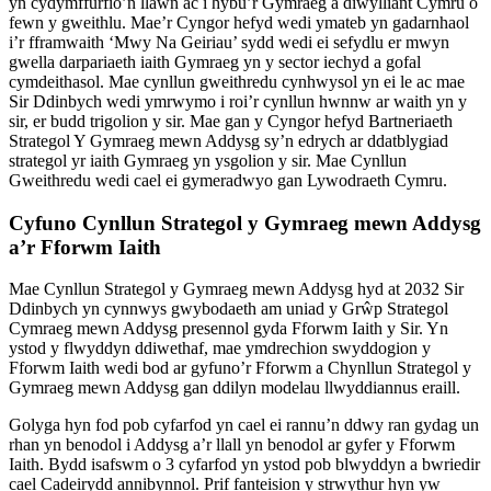
yn cydymffurfio’n llawn ac i hybu’r Gymraeg a diwylliant Cymru o
fewn y gweithlu. Mae’r Cyngor hefyd wedi ymateb yn gadarnhaol
i’r fframwaith ‘Mwy Na Geiriau’ sydd wedi ei sefydlu er mwyn
gwella darpariaeth iaith Gymraeg yn y sector iechyd a gofal
cymdeithasol. Mae cynllun gweithredu cynhwysol yn ei le ac mae
Sir Ddinbych wedi ymrwymo i roi’r cynllun hwnnw ar waith yn y
sir, er budd trigolion y sir. Mae gan y Cyngor hefyd Bartneriaeth
Strategol Y Gymraeg mewn Addysg sy’n edrych ar ddatblygiad
strategol yr iaith Gymraeg yn ysgolion y sir. Mae Cynllun
Gweithredu wedi cael ei gymeradwyo gan Lywodraeth Cymru.
Cyfuno Cynllun Strategol y Gymraeg mewn Addysg
a’r Fforwm Iaith
Mae Cynllun Strategol y Gymraeg mewn Addysg hyd at 2032 Sir
Ddinbych yn cynnwys gwybodaeth am uniad y Grŵp Strategol
Cymraeg mewn Addysg presennol gyda Fforwm Iaith y Sir. Yn
ystod y flwyddyn ddiwethaf, mae ymdrechion swyddogion y
Fforwm Iaith wedi bod ar gyfuno’r Fforwm a Chynllun Strategol y
Gymraeg mewn Addysg gan ddilyn modelau llwyddiannus eraill.
Golyga hyn fod pob cyfarfod yn cael ei rannu’n ddwy ran gydag un
rhan yn benodol i Addysg a’r llall yn benodol ar gyfer y Fforwm
Iaith. Bydd isafswm o 3 cyfarfod yn ystod pob blwyddyn a bwriedir
cael Cadeirydd annibynnol. Prif fanteision y strwythur hyn yw