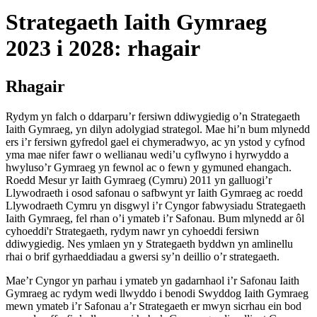
Strategaeth Iaith Gymraeg
2023 i 2028: rhagair
Rhagair
Rydym yn falch o ddarparu’r fersiwn ddiwygiedig o’n Strategaeth
Iaith Gymraeg, yn dilyn adolygiad strategol. Mae hi’n bum mlynedd
ers i’r fersiwn gyfredol gael ei chymeradwyo, ac yn ystod y cyfnod
yma mae nifer fawr o wellianau wedi’u cyflwyno i hyrwyddo a
hwyluso’r Gymraeg yn fewnol ac o fewn y gymuned ehangach.
Roedd Mesur yr Iaith Gymraeg (Cymru) 2011 yn galluogi’r
Llywodraeth i osod safonau o safbwynt yr Iaith Gymraeg ac roedd
Llywodraeth Cymru yn disgwyl i’r Cyngor fabwysiadu Strategaeth
Iaith Gymraeg, fel rhan o’i ymateb i’r Safonau. Bum mlynedd ar ôl
cyhoeddi'r Strategaeth, rydym nawr yn cyhoeddi fersiwn
ddiwygiedig. Nes ymlaen yn y Strategaeth byddwn yn amlinellu
rhai o brif gyrhaeddiadau a gwersi sy’n deillio o’r strategaeth.
Mae’r Cyngor yn parhau i ymateb yn gadarnhaol i’r Safonau Iaith
Gymraeg ac rydym wedi llwyddo i benodi Swyddog Iaith Gymraeg
mewn ymateb i’r Safonau a’r Strategaeth er mwyn sicrhau ein bod