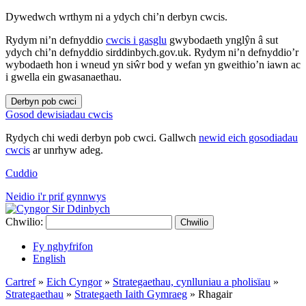
Dywedwch wrthym ni a ydych chi’n derbyn cwcis.
Rydym ni’n defnyddio
cwcis i gasglu
gwybodaeth ynglŷn â sut
ydych chi’n defnyddio sirddinbych.gov.uk. Rydym ni’n defnyddio’r
wybodaeth hon i wneud yn siŵr bod y wefan yn gweithio’n iawn ac
i gwella ein gwasanaethau.
Derbyn pob cwci
Gosod dewisiadau cwcis
Rydych chi wedi derbyn pob cwci. Gallwch
newid eich gosodiadau
cwcis
ar unrhyw adeg.
Cuddio
Neidio i'r prif gynnwys
Chwilio:
Chwilio
Fy nghyfrifon
English
Cartref
»
Eich Cyngor
»
Strategaethau, cynlluniau a pholisïau
»
Strategaethau
»
Strategaeth Iaith Gymraeg
»
Rhagair