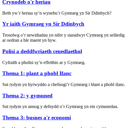
Crynodeb o'r heriau
Beth yw’r heriau sy’n wynebu’r Gymraeg yn Sir Ddinbych?
Yr iaith Gymraeg yn Sir Ddinbych
Trosolwg o’r newidiadau yn nifer y siaradwyr Cymraeg yn seiliedig
ar oedran a ble maent yn byw.
Polisi a deddfwriaeth cenedlaethol
Cyfraith a pholisi sy’n effeithio ar y Gymraeg.
Thema 1: plant a phobl Ifanc
Sut rydym yn hyrwyddo a chefnogi’r Gymraeg i blant a phobl ifanc.
Thema 2: y gymuned
Sut rydym yn annog y defnydd o’r Gymraeg yn ein cymunedau.
Thema 3: busnes a'r economi