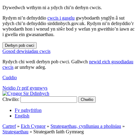
Dywedwch wrthym ni a ydych chi’n derbyn cwcis.
Rydym ni’n defnyddio
cwcis i gasglu
gwybodaeth ynglŷn â sut
ydych chi’n defnyddio sirddinbych.gov.uk. Rydym ni’n defnyddio’r
wybodaeth hon i wneud yn siŵr bod y wefan yn gweithio’n iawn ac
i gwella ein gwasanaethau.
Derbyn pob cwci
Gosod dewisiadau cwcis
Rydych chi wedi derbyn pob cwci. Gallwch
newid eich gosodiadau
cwcis
ar unrhyw adeg.
Cuddio
Neidio i'r prif gynnwys
Chwilio:
Chwilio
Fy nghyfrifon
English
Cartref
»
Eich Cyngor
»
Strategaethau, cynlluniau a pholisïau
»
Strategaethau
»
Strategaeth Iaith Gymraeg