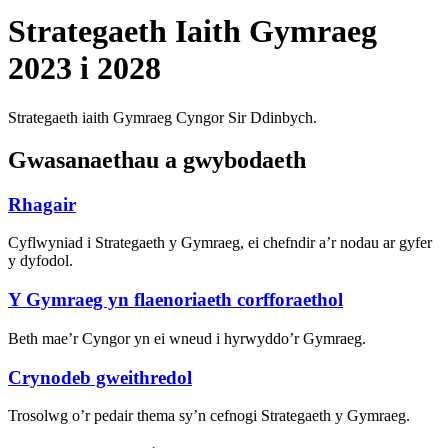
Strategaeth Iaith Gymraeg
2023 i 2028
Strategaeth iaith Gymraeg Cyngor Sir Ddinbych.
Gwasanaethau a gwybodaeth
Rhagair
Cyflwyniad i Strategaeth y Gymraeg, ei chefndir a’r nodau ar gyfer
y dyfodol.
Y Gymraeg yn flaenoriaeth corfforaethol
Beth mae’r Cyngor yn ei wneud i hyrwyddo’r Gymraeg.
Crynodeb gweithredol
Trosolwg o’r pedair thema sy’n cefnogi Strategaeth y Gymraeg.