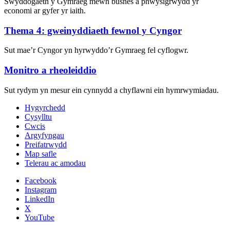
Swyddogaeth y Gymraeg mewn busnes a phwysigrwydd yr
economi ar gyfer yr iaith.
Thema 4: gweinyddiaeth fewnol y Cyngor
Sut mae’r Cyngor yn hyrwyddo’r Gymraeg fel cyflogwr.
Monitro a rheoleiddio
Sut rydym yn mesur ein cynnydd a chyflawni ein hymrwymiadau.
Hygyrchedd
Cysylltu
Cwcis
Argyfyngau
Preifatrwydd
Map safle
Telerau ac amodau
Facebook
Instagram
LinkedIn
X
YouTube